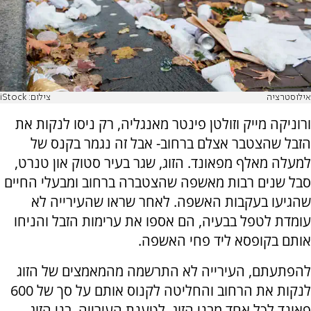
אילוסטרציה
צילום: iStock
ורוניקה מייק וזולטן פינטר מאנגליה, רק ניסו לנקות את
הזבל שהצטבר אצלם ברחוב- אבל זה נגמר בקנס של
למעלה מאלף מפאונד. הזוג, שגר בעיר סטוק און טנרט,
סבל שנים רבות מאשפה שהצטברה ברחוב ומבעלי החיים
שהגיעו בעקבות האשפה. לאחר שראו שהעירייה לא
עומדת לטפל בבעיה, הם אספו את ערימות הזבל והניחו
אותם בקופסא ליד פחי האשפה.
להפתעתם, העירייה לא התרשמה מהמאמצים של הזוג
לנקות את הרחוב והחליטה לקנוס אותם על סך של 600
פאונד לכל אחד מבני הזוג. לטענת העירייה, בני הזוג