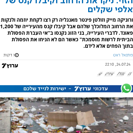
הזוי: ניקו את הרחוב וקיבלו קנס של
אלפי שקלים
ורוניקה מייק וזולטן פינטר מאנגליה רק רצו לקחת יוזמה ולנקות
את הרחוב המלוכלך שלהם אבל קיבלו קנס מהעירייה של 1,200
פאונד. לדברי העירייה, בני הזוג נקנסו ב"אי העברת הפסולת
הביתית לרשות מוסמכת" כאשר הם לא הניחו את הפסולת
בתוך הפחים אלא לידם.
מתנאל ראט
1 דקות
24.07.24, 22:10
קנס
אנגליה
צעירים
נוער