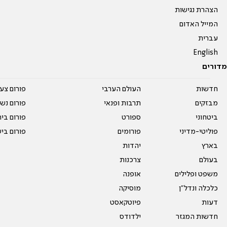
הצהרת נגישות
המייל האדום
עברית
English
מדורים
חדשות
העולם הערבי
פורום צע
מבזקים
תרבות ופנאי
פורום נשו
ביטחוני
ספורט
פורום בי
פוליטי-מדיני
פורומים
פורום בי
בארץ
יהדות
בעולם
צרכנות
משפט ופלילים
אופנה
כלכלה ונדל"ן
מוסיקה
דעות
פיוטקאסט
חדשות המגזר
ילדודס