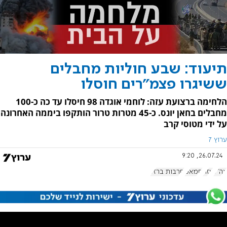
תיעוד: שבע חוליות מחבלים
ששיגרו פצמ"רים חוסלו
הלחימה ברצועת עזה: לוחמי אוגדה 98 חיסלו עד כה כ-100
מחבלים בחאן יונס. כ-45 מטרות טרור הותקפו ביממה האחרונה
על ידי מטוסי קרב
ערוץ 7
26.07.24, 9:20
צה"ל
עזה
חמאס
חרבות ברזל