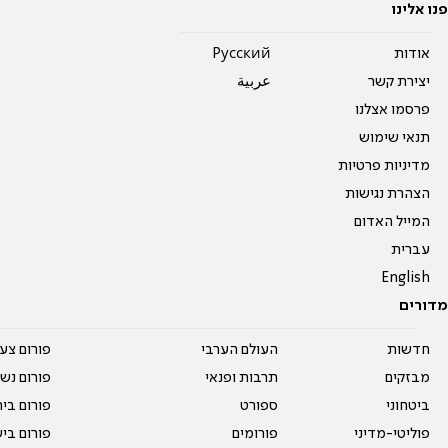
פנו אלינו
אודות
Pусский
יצירת קשר
عربية
פרסמו אצלנו
תנאי שימוש
מדיניות פרטיות
הצהרת נגישות
המייל האדום
עברית
English
מדורים
חדשות
העולם הערבי
פורום צע
מבזקים
תרבות ופנאי
פורום נשו
ביטחוני
ספורט
פורום בי
פוליטי-מדיני
פורומים
פורום בי