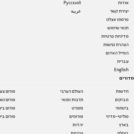
אודות
Pусский
יצירת קשר
عربية
פרסמו אצלנו
תנאי שימוש
מדיניות פרטיות
הצהרת נגישות
המייל האדום
עברית
English
מדורים
חדשות
העולם הערבי
פורום צע
מבזקים
תרבות ופנאי
פורום נשו
ביטחוני
ספורט
פורום בי
פוליטי-מדיני
פורומים
פורום בי
בארץ
יהדות
בעולם
צרכנות