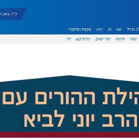
כ"ד באב תשפ"ו |
 ונדל"ן
דעות
אוכל
יהדות
הפקות וסיקורים
ספורט
פורומים
אתר ישיבה
יצירת קשר
עוד