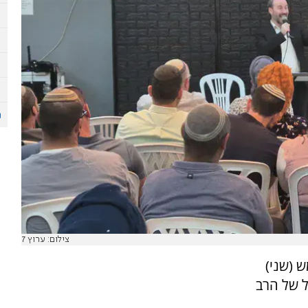
צילום: ערוץ 7
 (שני)
 של הרב