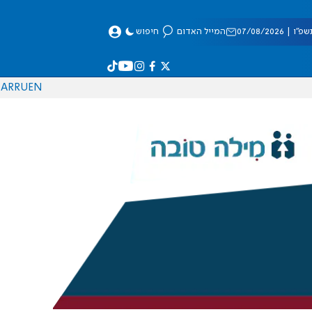
 07/08/2026
המייל האדום
חיפוש
AR
RU
EN