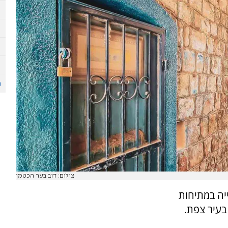
צילום: דוב בער הכטמן
יה במתיחות
בעיר צפת.