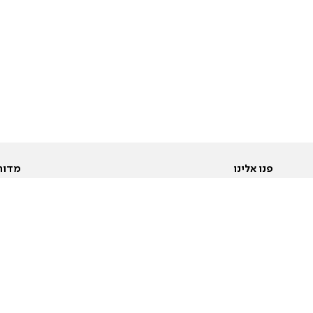
פנו אלינו
מדור
אודות
Pусский
חד
יצירת קשר
عربية
מב
פרסמו אצלנו
בי
תנאי שימוש
פו
מדיניות פרטיות
בא
הצהרת נגישות
בע