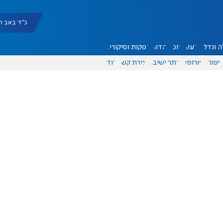
כ"ד באב תשפ"ו |
 ונדל"ן
דעות
אוכל
יהדות
הפקות וסיקורים
ספורט
פורומים
אתר ישיבה
יצירת קשר
עוד