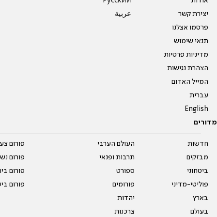
אודות
Pусский
יצירת קשר
عربية
פרסמו אצלנו
תנאי שימוש
מדיניות פרטיות
הצהרת נגישות
המייל האדום
עברית
English
מדורים
חדשות
העולם הערבי
פורום צע
מבזקים
תרבות ופנאי
פורום נשו
ביטחוני
ספורט
פורום בי
פוליטי-מדיני
פורומים
פורום בי
בארץ
יהדות
בעולם
צרכנות