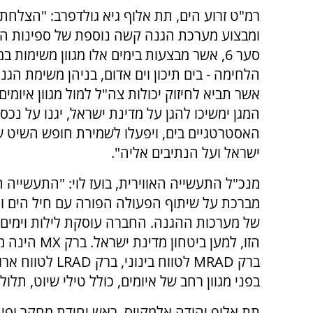
רמ"ט זרוע הים, תת אלוף גיא גולדפרב: "הצלחת 
ומבצוע מערכת הגנה קשה נוספת של ספינות הט
סער 6, אשר מבצעות בימים אלו מגוון משימות 
הלחימה - בים תיכון וים אדום, בניהן משימת הגנ
אשר תביא לחיזוק יכולות צה"ל למול מגוון איומים
המגן ימשיכו להגן על מדינת ישראל, יגנו על נכס
האסטרטגיים בים, ויפעלו לשמירת חופש השיט ש
ישראל ועל הנתיבים אליה".
מנכ"ל התעשייה האווירית, בועז לוי: "התעשייה ה
מברכת על שיתוף הפעולה הפורה עם חיל הים ומש
של מערכות ההגנה. החברה עוסקת לילות וימים ב
הזו, למען ב
בפני מגוון רחב של איומים, כולל טילי שיוט, תלול
תת אלוף יהודה אלמקייס, ראש יחידת מחקר ופ