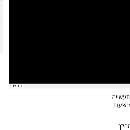
דובר צה"ל
תעשייה
אמצעות
ים - מדגם סער 6, שבמהלך