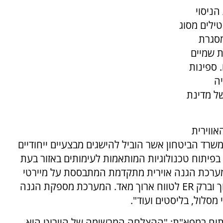
הניסוי
ילים מסוג
במסגרת
ת שמיים
. ספינות
יה
ל מדינת
אווירית
רד הביטחון אשר הוביל להישגים מבצעיים ייחודיים
פיתוח טכנולוגיות המותאמות לעימותים באזור בעת
יטחון מדינת ישראל. ברק MX הינה מערכת הגנה אוירית מתקדמת המתבססת על מיירטי
ברק MRAD לטווח בינוני, ברק LRAD לטווח ארוך וברק ER לטווח ארוך מאד. המערכת מספקת הגנה
י מסלול, בליסטים ועוד".
יתוח במפא"ת: "ההצלחה המרשימה של היירוט היא