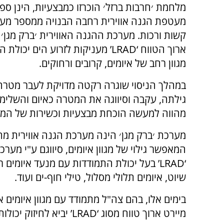
מלחמת ׳חרבות ברזל׳ הוכרזו כמבצעיות, הינן ספ
מעטפת הגנה אווירית רחבה הבנויה ממספר מע
קשות ורכות. מערכת ההגנה האווירית ׳ברק מגן׳ 
ארוך הטווח ‘LRAD’ מעניקות לזרוע הים י
מגוון רחב של איומים, קרובים ורחוקים.
במהלך הניסוי שוגרה רקטה מדויקת לעבר מטרה 
גילתה, עקבה וסיווגה את המטרה כאיום והשלימה
מהווה למעשה הוכחת מבצעיות וכשירות של המ
מערכת ׳ברק מגן׳ הינה מערכת הגנה אווירית מ
המאפשר גילוי של מגוון איומים, סיווגם ע"י מערכ
‘LRAD’ בעל יכולת התמודדות עם מנעד איומים
שיוט, איומים תלולי מסלול, טילי חוף-ים ועוד.
בימים אלו, בהם צה"ל מתמודד עם מגוון איומים או
מיירט ארוך טווח מסוג ‘LRAD’ יביא לחיזוק יכולות חיל הים להשגת עליונות ימית.