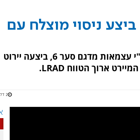
סטי"ל מדגם סער 6 ביצע ניסוי מוצלח עם
ספינת הטילים של זרוע הים, אח"י עצמאות מדגם סער 6, ביצעה יירוט
רט ארוך הטווח LRAD.
2 דקות
א