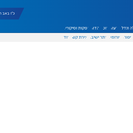
כ"ו באב תשפ"ו |
 ונדל"ן
דעות
אוכל
יהדות
הפקות וסיקורים
ספורט
פורומים
אתר ישיבה
יצירת קשר
עוד