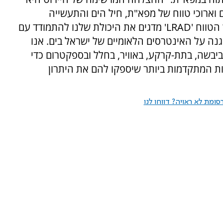
וארוכי טווח של מפא"ת, חיל הים והתעשייה
האווירית. פיתוח מערכת 'ברק מגן' והמיירט ארוך הטווח 'LRAD' מדגים את היכולת שלנו להתמודד עם
ה על האינטרסים הלאומיים של ישראל בים. אנו
יבשה, בתת-קרקע, באוויר, בחלל ובספקטרום כדי
יות המתקדמות ביותר שיספקו להם את היתרון
ומת לא ראויה? דווחו לנו