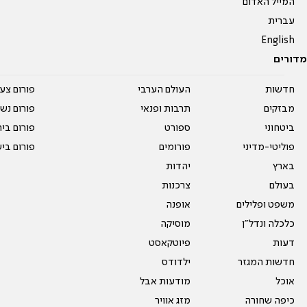
המייל האדום
עברית
English
מדורים
חדשות
העולם הערבי
פורום צע
מבזקים
תרבות ופנאי
פורום נשו
ביטחוני
ספורט
פורום בי
פוליטי-מדיני
פורומים
פורום בי
בארץ
יהדות
בעולם
צרכנות
משפט ופלילים
אופנה
כלכלה ונדל"ן
מוסיקה
דעות
פיוטקאסט
חדשות המגזר
ילדודס
אוכל
מודעות אבל
כיפה שחורה
מזג אוויר