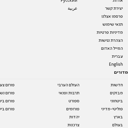
אודות
Pусский
יצירת קשר
عربية
פרסמו אצלנו
תנאי שימוש
מדיניות פרטיות
הצהרת נגישות
המייל האדום
עברית
English
מדורים
חדשות
העולם הערבי
פורום צע
מבזקים
תרבות ופנאי
פורום נשו
ביטחוני
ספורט
פורום בי
פוליטי-מדיני
פורומים
פורום בי
בארץ
יהדות
בעולם
צרכנות