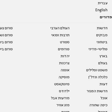
עברית
English
מדורים
חדשות
העולם הערבי
פורום צע
מבזקים
תרבות ופנאי
פורום נשו
ביטחוני
ספורט
פורום בי
פוליטי-מדיני
פורומים
פורום בי
בארץ
יהדות
בעולם
צרכנות
משפט ופלילים
אופנה
כלכלה ונדל"ן
מוסיקה
דעות
פיוטקאסט
חדשות המגזר
ילדודס
אוכל
מודעות אבל
כיפה שחורה
מזג אוויר