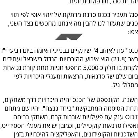
יהודית סגל, מורפולוגית זוגית.
סגל תעביר בכנס סדנת מרתקת על זיהוי אופי לפי תווי
פנים שתעזור לנו להבין מה אנחנו מחפשים בצד השני,
צפו:
כנס "עת לאהוב 4" שיתקיים בבנייני האומה ביום רביעי י"ז
באב (21.8) הוא אירוע ההיכרויות הגדול בישראל ועתידים
לקחת בו חלק כ-3,000 מחפשי זוגיות תחת קורת גג אחת
ביום שלם של סדנאות, הרצאות ומעגלי היכרויות לפי
מסלולי גיל.
השנה, הקונספט של הכנס יהיה היכרויות דרך משחקים,
תחת הסיסמה המתבקשת "ביחד ננצח". יהיו שם מתחם
ODT ענק עם פעילויות שוברות קרח, משחקי בריחה
ואפילו סדנאות קוקטיילים, וכמובן יש את מעגלי הספידייט,
השדכניות והקופידונים, והאפליקציה להיכרויות בזמן