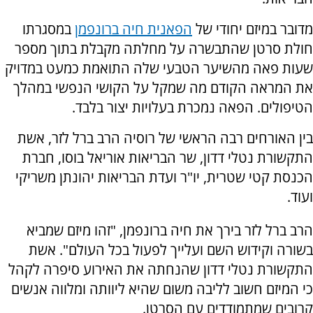
מדובר במיזם יחודי של
הפאנית חיה ברונפמן
במסגרתו
חולת סרטן שהתבשרה על מחלתה מקבלת בתוך מספר
שעות פאה מהשיער הטבעי שלה התואמת כמעט במדויק
את המראה הקודם מה שמקל על הקושי הנפשי במהלך
הטיפולים. הפאה נמכרת בעלויות יצור בלבד.
בין האורחים רבה הראשי של רוסיה הרב ברל לזר, אשת
התקשורת נטלי דדון, שר הבריאות אוריאל בוסו, חברת
הכנסת קטי שטרית, יו"ר ועדת הבריאות יהונתן משריקי
ועוד.
הרב ברל לזר בירך את חיה ברונפמן, "זהו מיזם שמביא
בשורה וקידוש השם ועלייך לפעול בכל העולם". אשת
התקשורת נטלי דדון שהנחתה את האירוע סיפרה לקהל
כי המיזם חשוב לליבה משום שהיא ליוותה ומלווה אנשים
קרובים שמתמודדים עם הסרטן.