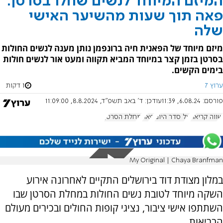
המיזם המיוחד לנשים שחלו בסרטן:
פאה תוך שעות מהשיער האישי
שלה
מיזם מיוחד של הפאנית חיה ברונפמן נותן מענה לנשים החולות
בסרטן בזמן קצר במיוחד המביא תקווה ומעט אור לנשים חולות
בימים הקשים.
ערוץ 7
1 דקות
פורסם:
6.08.24, 11:39
עודכן:
ד' באב תשפ"ד, 8.8.2024, 11:09:00
שווה קריאה
על סדר היום
פאה
מחלת הסרטן
My Original | Chaya Branfman
במלון מצודת דוד בירושלים התקיים לאחרונה אירוע
השקה מיוחד לטובת נשים החולות במחלת הסרטן שבו
השתתפו אישי ציבור, נציגי קופות החולים ובכירים מעולם
הבריאות.