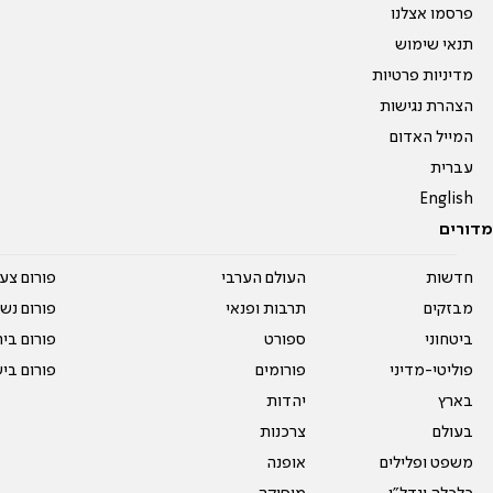
פרסמו אצלנו
תנאי שימוש
מדיניות פרטיות
הצהרת נגישות
המייל האדום
עברית
English
מדורים
חדשות
העולם הערבי
פורום צע
מבזקים
תרבות ופנאי
פורום נשו
ביטחוני
ספורט
פורום בי
פוליטי-מדיני
פורומים
פורום בי
בארץ
יהדות
בעולם
צרכנות
משפט ופלילים
אופנה