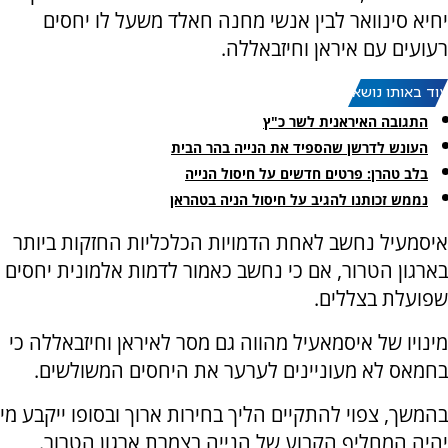
יחיא סינוואר לבין אנשי מחנה חאלד משעל לו יחסים
רעועים עם איראן וחיזבאללה.
עוד באותו נושא:
התגובה האיראנית לשר כ"ץ
העונש לדרשן שהספיד את הנייה בהר הבית
בלב טהרן: פרטים חדשים על חיסול הנייה
נממש זכותנו להגיב על חיסול הניה בטהראן
איסמעיל נחשב לאחת הדמויות הכלכליות החזקות ביותר
בארגון הטרור, אם כי נחשב כאמור לדמות אלמונית יחסים
שפועלת בצללים.
מינויו של איסמאעיל מהווה גם מסר לאיראן וחיזבאללה כי
בחמאס לא מעוניינים לערער את היחסים המשולשים.
בהמשך, צפוי להתקיים הליך בחירות ארוך ובסופו ייקבע מי
יהיה המחליף הקבוע של הנייה בצמרת ארגון הטרור.