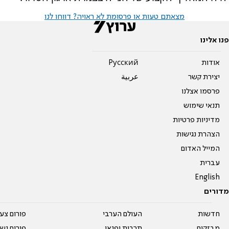
מצאתם טעות או פרסומת לא ראויה? דווחו לנו
פנו אלינו
אודות
Pусский
יצירת קשר
عربية
פרסמו אצלנו
תנאי שימוש
מדיניות פרטיות
הצהרת נגישות
המייל האדום
עברית
English
מדורים
חדשות
העולם הערבי
פורום צע
מבזקים
תרבות ופנאי
פורום נשו