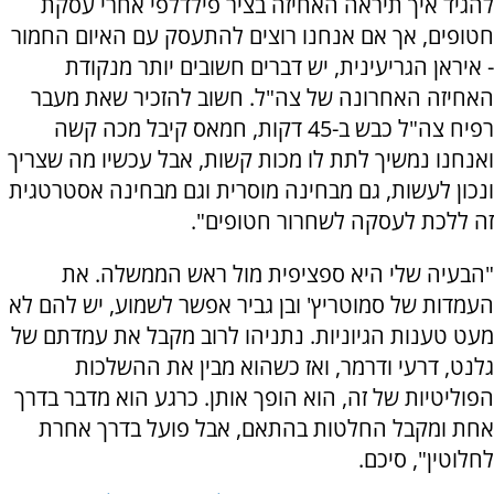
להגיד איך תיראה האחיזה בציר פילדלפי אחרי עסקת
חטופים, אך אם אנחנו רוצים להתעסק עם האיום החמור
- איראן הגריעינית, יש דברים חשובים יותר מנקודת
האחיזה האחרונה של צה"ל. חשוב להזכיר שאת מעבר
רפיח צה"ל כבש ב-45 דקות, חמאס קיבל מכה קשה
ואנחנו נמשיך לתת לו מכות קשות, אבל עכשיו מה שצריך
ונכון לעשות, גם מבחינה מוסרית וגם מבחינה אסטרטגית
זה ללכת לעסקה לשחרור חטופים".
"הבעיה שלי היא ספציפית מול ראש הממשלה. את
העמדות של סמוטריץ' ובן גביר אפשר לשמוע, יש להם לא
מעט טענות הגיוניות. נתניהו לרוב מקבל את עמדתם של
גלנט, דרעי ודרמר, ואז כשהוא מבין את ההשלכות
הפוליטיות של זה, הוא הופך אותן. כרגע הוא מדבר בדרך
אחת ומקבל החלטות בהתאם, אבל פועל בדרך אחרת
לחלוטין", סיכם.