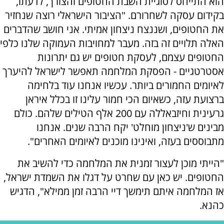
הוא התייחס לסוגיית השבת החטופים והצורך, לדעתו,
בקידום עסקה לשחרורם. "הציבור הישראלי רוצה שנחזיר
את החטופים, ושננצח ניצחון אמיתי. אני חושב שהדברים
האלה תלויים זה בזה. מעבר למחויבות העמוקה שלנו כלפי
החטופים עצמם, לעסקת חטופים יש גם יתרונות
אסטרטגיים - הפסקת המלחמה תאפשר לישראל להיערך
לאיומים החמורים ביותר. עכשיו אנחנו עוד בלחימה
ברצועת עזה, כשאיום הכי חמור עלינו זו בכלל איראן
גרעינית וחיזבאללה עם 200 אלף הטילים שלהם. כולם
מבינים ש'ניצחון מוחלט' יקח הרבה שנים. אנחנו
מתבוססים בעזה, ואינינו מוכנים לאיומים האחרים".
"הייתי מוכן לעצור זמנית את המלחמה כדי להשיב את
החטופים. יש כאן עם שחרט על דגלו את השמדת ישראל,
אז המלחמה איתם תימשך דיי הרבה זמן ממילא", הדגיש
כהנא.