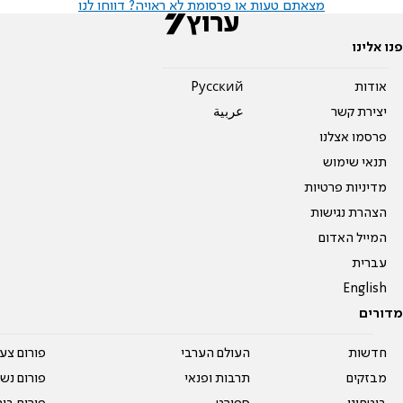
מצאתם טעות או פרסומת לא ראויה? דווחו לנו
פנו אלינו
אודות
Pусский
יצירת קשר
عربية
פרסמו אצלנו
תנאי שימוש
מדיניות פרטיות
הצהרת נגישות
המייל האדום
עברית
English
מדורים
חדשות
העולם הערבי
פורום צע
מבזקים
תרבות ופנאי
פורום נשו