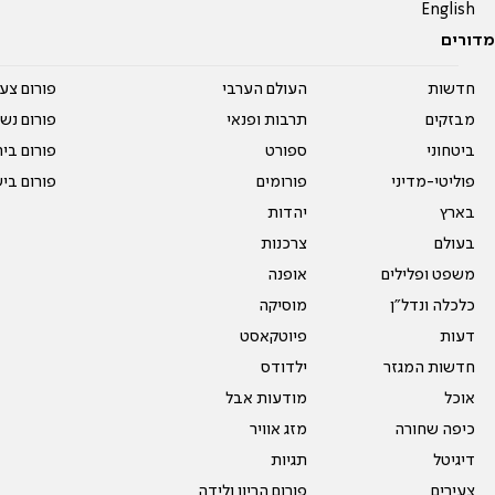
English
מדורים
חדשות
העולם הערבי
פורום צע
מבזקים
תרבות ופנאי
פורום נשו
ביטחוני
ספורט
פורום בי
פוליטי-מדיני
פורומים
פורום בי
בארץ
יהדות
בעולם
צרכנות
משפט ופלילים
אופנה
כלכלה ונדל"ן
מוסיקה
דעות
פיוטקאסט
חדשות המגזר
ילדודס
אוכל
מודעות אבל
כיפה שחורה
מזג אוויר
דיגיטל
תגיות
צעירים
פורום הריון ולידה