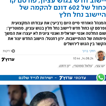
יישוב חדש בגוש עציון; פורסם קו
כחול של 602 דונם להקמה של
היישוב נחל חלץ
המנהל האזרחי סיים היום (רביעי) את עבודתו המקצועית
ופרסם קו כחול חדש ליישוב נחל חלץ בגוש עציון. סמוטריץ':
שום החלטה אנטי ישראלית ואנטי ציונית לא יעצרו את המשך
פיתוחה של ההתיישבות. ירון רוזנטל: הישוב החדש יצור את
הקשר בין הגוש לירושלים
חזקי ברוך
1 דקות
14.08.24, 10:44
גוש עציון
בצלאל סמוטריץ'
ירון רוזנטל