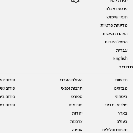
יצירת קשר
عربية
פרסמו אצלנו
תנאי שימוש
מדיניות פרטיות
הצהרת נגישות
המייל האדום
עברית
English
מדורים
חדשות
העולם הערבי
פורום צע
מבזקים
תרבות ופנאי
פורום נשו
ביטחוני
ספורט
פורום בי
פוליטי-מדיני
פורומים
פורום בי
בארץ
יהדות
בעולם
צרכנות
משפט ופלילים
אופנה