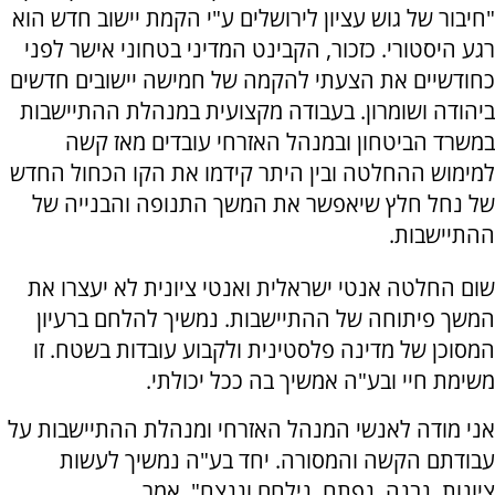
"חיבור של גוש עציון לירושלים ע"י הקמת יישוב חדש הוא
רגע היסטורי. כזכור, הקבינט המדיני בטחוני אישר לפני
כחודשיים את הצעתי להקמה של חמישה יישובים חדשים
ביהודה ושומרון. בעבודה מקצועית במנהלת ההתיישבות
במשרד הביטחון ובמנהל האזרחי עובדים מאז קשה
למימוש ההחלטה ובין היתר קידמו את הקו הכחול החדש
של נחל חלץ שיאפשר את המשך התנופה והבנייה של
ההתיישבות.
שום החלטה אנטי ישראלית ואנטי ציונית לא יעצרו את
המשך פיתוחה של ההתיישבות. נמשיך להלחם ברעיון
המסוכן של מדינה פלסטינית ולקבוע עובדות בשטח. זו
משימת חיי ובע"ה אמשיך בה ככל יכולתי.
אני מודה לאנשי המנהל האזרחי ומנהלת ההתיישבות על
עבודתם הקשה והמסורה. יחד בע"ה נמשיך לעשות
ציונות. נבנה, נפתח, נילחם וננצח", אמר.