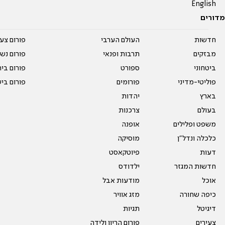
English
מדורים
חדשות
העולם הערבי
פורום צע
מבזקים
תרבות ופנאי
פורום נשו
ביטחוני
ספורט
פורום בי
פוליטי-מדיני
פורומים
פורום בי
בארץ
יהדות
בעולם
צרכנות
משפט ופלילים
אופנה
כלכלה ונדל"ן
מוסיקה
דעות
פיוטקאסט
חדשות המגזר
ילדודס
אוכל
מודעות אבל
כיפה שחורה
מזג אוויר
דיגיטל
תגיות
צעירים
פורום הריון ולידה