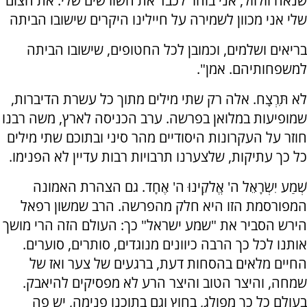
שנאה וזלזול, אני בוחר לכבד את השורשים שלי. את הצום
שלי אני מכוון לשמירה על חיילינו היקרים שישובו הביתה
בריאים ושלמים, וכמובן לכל החטופים, שישובו הביתה
למשפחותיהם. אמן".
לֹא תִּרְצָח. אלה רק שתי מילים מתוך כל עשרת הדיברות,
שמופיעות במלואן בפרשה. ערב הכניסה לארץ, משה רבנו
חוזר על העקרונות היסודיים מהר סיני ובתוכם שתי מילים
כל כך עתיקות, שלצערנו תרבויות רבות עדיין לא הפנימו.
שְׁמַע יִשְׂרָאֵל ה' אֱלֹקֵינוּ ה' אֶחָד. גם הצהרת האמונה
המפורסמת הזו היא חלק מהפרשה. הרב שמשון רפאל
הירש הסביר את "שמע ישראל" כך: העולם הזה הרי מושך
אותנו לכל כך הרבה כיוונים מנוגדים, סותרים, סוערים.
החיים מלאים בהסחות דעת, ברגעים של צער ואז של
שמחה, והיצר הטוב והיצר הרע לא מפסיקים להיאבק.
בעולם כל כך מפולג, בחוץ וגם בתוכנו פנימה, יש פה