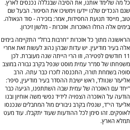
כל מה שלימד אותנו, את הסיבה שבגללה נכנסים לארץ.
שגם הנכדים שלנו יידעו וימשיכו את הסיפור. הבעל שם
טוב, מייסד תנועת החסידות, אמר: בזכירה - סוד הגאולה.
בימים אלה החלו האזכרות. אזכרות - מלשון זיכרון.
הראשונה מתוך כל אזכרות "חרבות ברזל" התקיימה בימים
אלה בעיר מודיעין. יש עדות שבהן נהוג לעשות זאת אחרי
11 חודשים לפטירה, וזו הרי הייתה שנה מעוברת. לכן
משפחתו של סמ"ר עמית מוסט שנפל בקרב גבורה במוצב
סופה בשמחת תורה, התכנסה לזכרו כבר עתה. הרב
אליעזר שנוולד, ראש ישיבת ההסדר בעיר מודיעין, סיפר:
"יחד עם האזכרה של עמית שבה השתתפנו, הגיעה כבר
הודעה על האזכרה הצפויה לידיד נפשי משה אוחיון ובנו
אליעד הי"ד, שנפלו בקרב גיבורים מול המחבלים שנכנסו
לאופקים. זהו סימן לכל ההודעות שעוד יתקבלו. עוד מעט
תמלא הארץ.