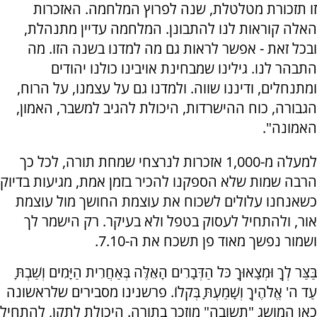
זו תזכורת מטלטלת, שנה לפרוץ המלחמה. האזכרות
האלה קוראות לנו להתבונן. המלחמה עדיין מתנהלת,
ובכל זאת - אפשר לראות גם מה למדנו בשנה הזו. מה
התבהר לנו. גילינו שמבחינת אויבינו כולנו יהודים
ומתנחלים, ודיננו שווה. ולמדנו גם על עצמנו, על הרוח,
הגבורה, כוח ההישרדות, היכולת להגיב למשבר, האמון,
האמונה".
למעלה מ-1,000 אזכרות לנרצחי שמחת תורה, לכל כך
הרבה שמות שלא הספקנו להכיר בזמן אמת, מגיעות בדיוק
כשאנחנו עלולים לשכוח את עוצמת החושך מול עוצמת
אור, ולהתחיל לעסוק בטפל ולא בעיקר. רק הישמר לך
ושמור נפשך מאוד פן תשכח את ה-7.10.
בַּצַּר לְךָ וּמְצָאוּךָ כֹּל הַדְּבָרִים הָאֵלֶּה בְּאַחֲרִית הַיָּמִים וְשַׁבְתָּ
עַד ה' אֱלֹהֶיךָ וְשָׁמַעְתָּ בְּקֹלוֹ. פרשנינו מסבירים שלראשונה
כאן המושג "תשובה" מוזכר בתורה. היכולת לתקן, להתחיל