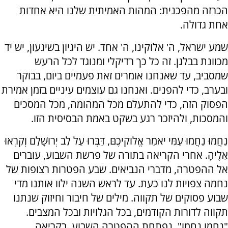
הכרזה מהפכנית: המהות האמיתית שלנו היא אחדות
אחת גדולה.
שמע ישראל, ה' אלוקינו, ה' אחד. יש היגיון בשיגעון, יש יד
מכוונת בבלגן. זה כל כך רדיקלי ומנוגד לכל הרעש
שמסביב, עד שאנחנו אומרים זאת פעמיים ביום, בבוקר
ובערב, כדי להפנים. ואנחנו גם עוצמים עיניים בזמן אמירת
הפסוק הזה, כדי להתעלם מכל המהומה, מכל המסכים
והמסכות, ולהיזכר רגע בשקט באמת הבסיסית הזו.
נַחֲמוּ נַחֲמוּ עַמִּי יֹאמַר אֱלֹוקיכֶםּ, דַּבְּרוּ עַל לֵב יְרוּשָׁלַ͏ִם וְקִרְאוּ
אֵלֶיהָ. אחרי הקריאה בתורה של פרשת השבוע, עוברים
אל ההפטרה, מדברי הנביאים. שבע הפטרות רצופות של
נחמה צפויות לנו כעת. עד לראש השנה ילוו אותנו מדי
שבוע פסוקים של תקווה. מילים של חיבור וחיזוק שנתנו
תקווה לדורות הקודמים, בכל הגלויות ובכל המצבים.
"נחמו נחמו", נפתחת ההפטרה השבוע, בקריאה