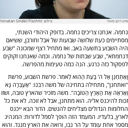
סיון רהב מאיר
צילום: Yonatan Sindel/Flash90
נחמה. אנחנו צריכים נחמה. בדופק היהודי השנתי,
מסתיימים כעת שלושה שבועות של אבל וחורבן, ששיאם
היה השבוע בתשעה באב. ואז מתחיל רצף שמכונה "שבע
דנחמתא", שבע שבתות של נחמה. וכמה שאנחנו זקוקים
לפסקול כזה כרגע. הנה כמה טעימות מהפרשה.
וָאֶתְחַנַּן אֶל ה' בָּעֵת הַהִוא לֵאמֹר. פרשת השבוע, פרשת
"ואתחנן", מתחילה בתחינה של משה רבנו: "אֶעְבְּרָה נָּא
וְאֶרְאֶה אֶת הָאָרֶץ הַטּוֹבָה". משה מזכיר שהארץ טובה, ושזו
זכות להיכנס אליה. הוא מתחנן, אבל לא זוכה. לא את כל
החלומות הגדולים מצליחים להגשים. הדור הבא ייכנס
לארץ, בלעדיו. המעמד הזה הופך לסמל לדורות: המנהיג
מספר אחת עומד על הר נבו, ורואה את הארץ מנגד. והוא