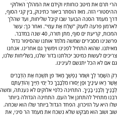
הרי תרם את מיטב כוחותיו וקידם את המהלך האלוקי
ההיסטורי הזה. מאז הוסתר ביאור כתינוק, בין קני הסוף,
דרך מעמד הסנה הבוער שבו קיבל שליחות, ועד שהלך
לארמון פרעה לזעוק "שַׁלַח אֶת עַמִּי". ואחר כך: עשר
המכות, קריעת ים סוף, מתן תורה, 40 שנה במדבר.
פרשנינו מסבירים שמשה מלמד אותנו שהסיפור גדול
מאיתנו. שהוא התחיל לפנינו וימשיך גם אחרינו. אנחנו
צריכים לעשות כמיטב יכולתנו בדור שלנו, בשליחות שלנו,
גם אם לא הכל יתגשם לעינינו.
רַק הִשָּׁמֶר לְךָ וּשְׁמֹר נַפְשְׁךָ מְאֹד פֶּן תִּשְׁכַּח אֶת הַדְּבָרִים
אֲשֶׁר רָאוּ עֵינֶיךָ וּפֶן יָסוּרוּ מִלְּבָבְךָ כֹּל יְמֵי חַיֶּיךָ וְהוֹדַעְתָּם
לְבָנֶיךָ וְלִבְנֵי בָנֶיךָ. התחינה כלפי אלוקים לא נענתה, ומשה
רבנו מתחיל להתחנן אל העם. התחינה הגדולה ביותר
שלו היא על הזיכרון. הפחד הגדול ביותר שלו הוא שכחה.
שוב ושוב הוא מבקש שלא נשכח את מעמד הר סיני, את