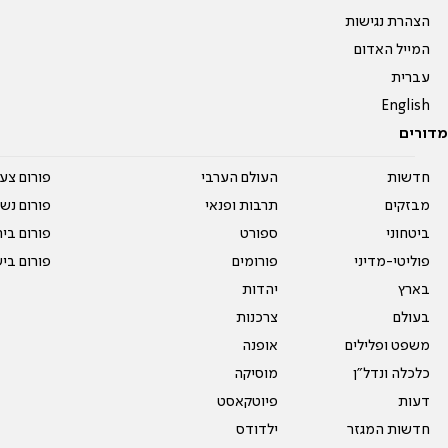
הצהרת נגישות
המייל האדום
עברית
English
מדורים
חדשות
העולם הערבי
פורום צע
מבזקים
תרבות ופנאי
פורום נשו
ביטחוני
ספורט
פורום בי
פוליטי-מדיני
פורומים
פורום בי
בארץ
יהדות
בעולם
צרכנות
משפט ופלילים
אופנה
כלכלה ונדל"ן
מוסיקה
דעות
פיוטקאסט
חדשות המגזר
ילדודס