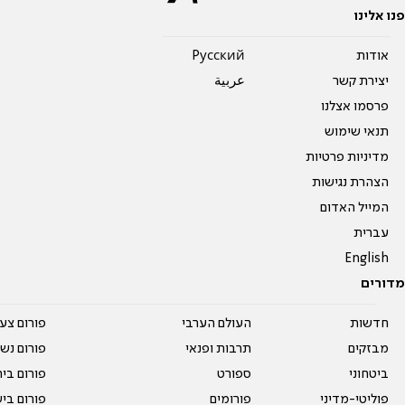
פנו אלינו
אודות
Pусский
יצירת קשר
عربية
פרסמו אצלנו
תנאי שימוש
מדיניות פרטיות
הצהרת נגישות
המייל האדום
עברית
English
מדורים
חדשות
העולם הערבי
פורום צע
מבזקים
תרבות ופנאי
פורום נשו
ביטחוני
ספורט
פורום בי
פוליטי-מדיני
פורומים
פורום בי