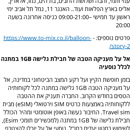
עמי ותמי, זהבה ושלושת הדובים, בת הים, נמו, אלאדין,
אליס בארץ הפלאות ועוד.. האנגר 11, נמל תל אביב ימי
ראשון עד חמישי –09:00-21:00 כניסה אחרונה בשעה
20:00
פרטים נוספים
:
-
https://www.to-mix.co.il/balloon-
/
story-2
אל על מעניקה הטבה של חבילת גלישה
1GB
במתנה
לכלל נוסעיה
בזמן חופשת הקיץ ועל רקע המצב הביטחוני במדינה, אל
על מעניקה הטבה
GB
1 גלישה במתנה לכל לקוחותיה
הטסים בחודש הקרוב. החברה תעניק את ההטבה
ללקוחותיה באמצעות
כרטיס
SIM
וירטואלי (
eSIM
) מבית
Travel sim
. החיבור נעשה באופן אוטומטי ומהיר הכולל
חבילת גלישה של
GB
1 במתנה (למכשירים תומכי
Esim
),
לשימוש במגוון יעדים בחו"ל. נוסעי אל על יוכלו להצטרף