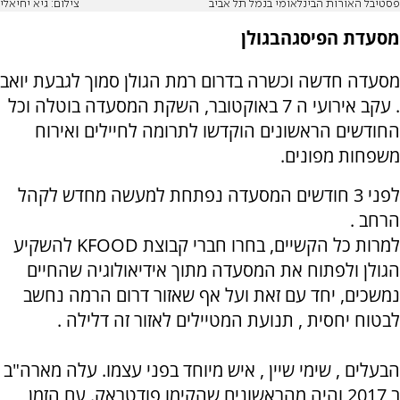
פסטיבל האורות הבינלאומי בנמל תל אביב
צילום: גיא יחיאלי
מסעדת הפיסגה
בגולן
מסעדה חדשה וכשרה בדרום רמת הגולן סמוך לגבעת יואב
. עקב אירועי ה 7 באוקטובר, השקת המסעדה בוטלה וכל
החודשים הראשונים הוקדשו לתרומה לחיילים ואירוח
משפחות מפונים.
לפני 3 חודשים המסעדה נפתחת למעשה מחדש לקהל
הרחב
.
למרות כל הקשיים, בחרו חברי קבוצת
KFOOD
להשקיע
הגולן ולפתוח את המסעדה מתוך אידיאולוגיה שהחיים
נמשכים, יחד עם זאת ועל אף שאזור דרום הרמה נחשב
לבטוח יחסית , תנועת המטיילים לאזור זה דלילה
.
הבעלים , שימי שיין , איש מיוחד בפני עצמו. עלה מארה"ב
ב 2017 והיה מהראשונים שהקימו פודטראק
.
עם הזמן