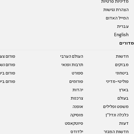
מדיניות פרטיות
הצהרת נגישות
המייל האדום
עברית
English
מדורים
חדשות
העולם הערבי
פורום צע
מבזקים
תרבות ופנאי
פורום נשו
ביטחוני
ספורט
פורום בי
פוליטי-מדיני
פורומים
פורום בי
בארץ
יהדות
בעולם
צרכנות
משפט ופלילים
אופנה
כלכלה ונדל"ן
מוסיקה
דעות
פיוטקאסט
חדשות המגזר
ילדודס