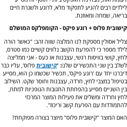
לילדים רבים להגיע לתפקוד מלא, לרוגע ולשגרת חיים
בריאה, שמחה ומאוזנת.
קישובית פלוס + רוגע פיקס - הקומפלקס המושלם
צליל אסולין מספקת לנו המלצה שווה זהב: "כאשר הורה
לילד מספר כי להפרעת הקשב נלווים קשיים כמו סטרס,
לחץ, קושי בוויסות רגשי, עצבנות או כעס - אני ממליצה
לשלב בין שני התכשירים שלנו:
'
קישובית
פלוס', עליו כבר
דיברנו יחד עם 'רוגע פיקס', תכשיר שכשמו כן הוא, מסייע
בטיפול במצבי לחץ, חרדה, עצבנות וחוסר שקט. השילוב
בין השניים מסייע בהפחתת התגובות הגופניות למתח,
לחץ וחרדה ומשלים את פעילות המוצר המרכזי
להתמודדות עם הפרעת קשב וריכוז".
האם המוצר "קישובית פלוס" מיוצר בצורה מפוקחת?