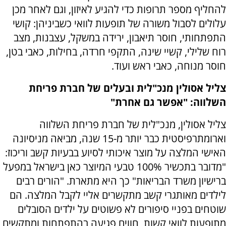
להחליף מספר תרופות כדי להגיע לאיזון, וגם לאחר מכן
עלולים לסבול משורה של תופעות לוואי כשביניהן: קושי
התפתחותי, חוסר תיאבון, ירידה במשקל, עצבנות, מצב
רוח שלילי, קשיי שינה, התקפי חרדה, בחילות, כאבי בטן,
חוסר מנוחה, כאבי ראש ועוד.
צליל אסולין מנכ"לית ובעלים של חברת פריחת
השלווה: "אפשר גם אחרת"
צליל אסולין, מנכ"לית של חברת פריחת השלווה
וארומתרפיסטית כבר יותר מ-15 שנה, מביאה מניסיונה
האישי המלצה על מוצר איכותי לסיוע בבעיות קשב וריכוז:
"מדובר בתכשיר 100% טבעי המיוצר כאן בישראל במפעל
ברישיון משרד הבריאות" כך היא מתארת. "הורים רבים
לילדים מאותגרי קשב מתקשרים אליי לקבל המלצה. הם
שוטחים בפניי סיפורים לא פשוטים על ילדים הסובלים
מתופעות לוואי קשות, חווים פגיעה בהתפתחות ומתקשים