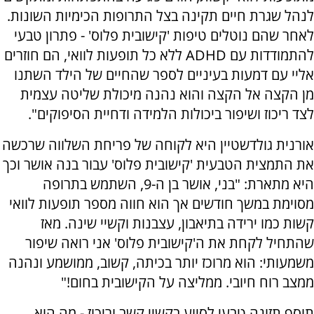
לנהל שגרת חיים תקינה בצל התרופות הכימיות השונות.
לאחר שהם נוטלים טיפות 'קישובית פלוס' - פתרון טבעי
להתמודדות עם ADHD ללא כל תופעות לוואי, הם חוזרים
אליי עם דמעות בעיניים לספר שהחיים של הילד השתנו
מן הקצה אל הקצה והוא נהנה מיכולת שליטה עצמית
לצד ריכוז ושיפור ביכולות הלמידה ודחיית הסיפוקים".
אורנית גולדשטיין היא לקוחה של פריחת השלווה שרכשה
את התמצית הטבעית 'קישובית פלוס' עבור בנה אושר וכך
היא מתארת: "בני, אושר בן ה-9, השתמש בתרופה
מסוימת במשך חודשים אך הוא חווה מספר תופעות לוואי
קשות כמו ירידה בתיאבון, עצבנות וקשיי שינה. מאז
שהתחיל לקחת את ה'קישובית פלוס' אני רואה שיפור
משמעותי: הוא מרוכז יותר בכיתה, קשוב, ממושמע ונהנה
ממצב רוח חיובי. ממליצה על הקישובית בחום!"
תוסף תזונה טבעי לסיוע בקשיי קשב וריכוז - מה הוא