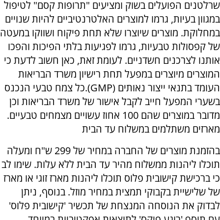
שרלטנים הפועלים בשוק ומציעים "תרופות קסם" לטיפול
במגוון בעיות, גרמו למוצרים האלטרנטיביים להיות שנויים
במחלוקת. מוצרים שיוצרו שלא תחת פיקוח ושווקו במעטה
של קפסולות טבעיות, גרמו לפגיעות בלתי הפיכות והפכו
אותנו לצרכנים חשדניים. לעומת זאת, כאן חשוב לדעת כי
המוצרים מיוצרים במפעל תחת רישיון משרד הבריאות
העומד בתנאי ייצור נאותים (GMP).כל צמח טבעי הנכנס
בשערי המפעל חייב לקבל אישור של משרד הבריאות וכן
מדובר במוצרים שהם 100 אחוז עשויים מצמחים טבעיים.
מארזים משתלמים במשלוח עד הבית
בהזמנת מוצרים של החברה במחיר של 299 ש"ח ומעלה
תוכלו ליהנות ממשלוח מהיר עד הבית ללא עלות. שימו לב
כי ברכישת קישובית פלוס תוכלו ליהנות מארז זוגי או מארז
של שלישיית בקבוקי תמצית במחיר מוזל. בנוסף, ניתן
לבדוק את הנוסחה המנצחת של תכשיר 'קישובית פלוס'
עם תוסף 'רוגע פיקס' לתוצאות אפקטיביות במיוחד.