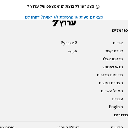
הצטרפו לקבוצת הוואטצאפ של ערוץ 7
מצאתם טעות או פרסומת לא ראויה? דווחו לנו
פנו אלינו
אודות
Pусский
יצירת קשר
عربية
פרסמו אצלנו
תנאי שימוש
מדיניות פרטיות
הצהרת נגישות
המייל האדום
עברית
English
מדורים
חדשות
העולם הערבי
פורום צע