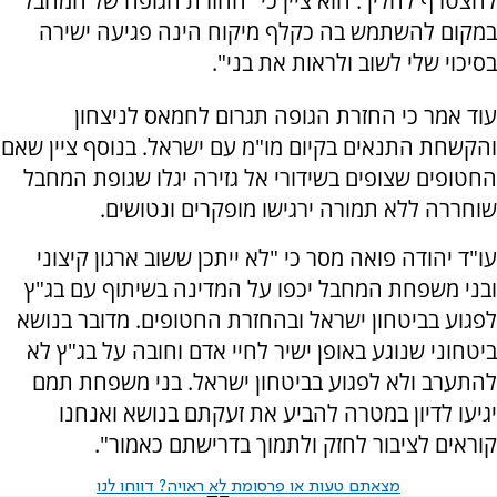
להצטרף להליך. הוא ציין כי "החזרת הגופה של המחבל
במקום להשתמש בה כקלף מיקוח הינה פגיעה ישירה
בסיכוי שלי לשוב ולראות את בני".
עוד אמר כי החזרת הגופה תגרום לחמאס לניצחון
והקשחת התנאים בקיום מו"מ עם ישראל. בנוסף ציין שאם
החטופים שצופים בשידורי אל גזירה יגלו שגופת המחבל
שוחררה ללא תמורה ירגישו מופקרים ונטושים.
עו"ד יהודה פואה מסר כי "לא ייתכן ששוב ארגון קיצוני
ובני משפחת המחבל יכפו על המדינה בשיתוף עם בג"ץ
לפגוע בביטחון ישראל ובהחזרת החטופים. מדובר בנושא
ביטחוני שנוגע באופן ישיר לחיי אדם וחובה על בג"ץ לא
להתערב ולא לפגוע בביטחון ישראל. בני משפחת תמם
יגיעו לדיון במטרה להביע את זעקתם בנושא ואנחנו
קוראים לציבור לחזק ולתמוך בדרישתם כאמור".
מצאתם טעות או פרסומת לא ראויה? דווחו לנו