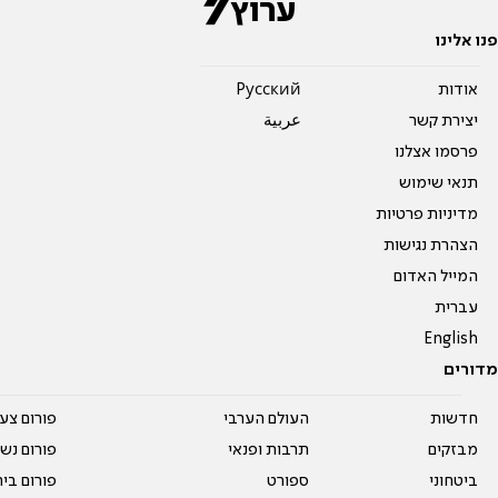
פנו אלינו
אודות
Pусский
יצירת קשר
عربية
פרסמו אצלנו
תנאי שימוש
מדיניות פרטיות
הצהרת נגישות
המייל האדום
עברית
English
מדורים
חדשות
העולם הערבי
פורום צע
מבזקים
תרבות ופנאי
פורום נשו
ביטחוני
ספורט
פורום בי