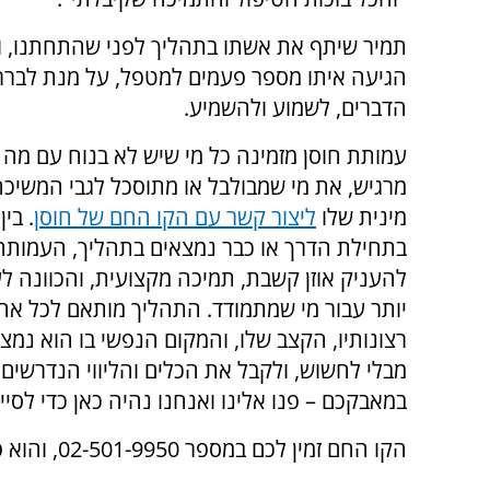
תמיר שיתף את אשתו בתהליך לפני שהתחתנו, ו
הגיעה איתו מספר פעמים למטפל, על מנת לברר
הדברים, לשמוע ולהשמיע.
עמותת חוסן מזמינה כל מי שיש לא בנוח עם מה
מרגיש, את מי שמבולבל או מתוסכל לגבי המשיכ
מינית שלו
ליצור קשר עם הקו החם של חוסן
. בי
בתחילת הדרך או כבר נמצאים בתהליך, העמותה 
להעניק אוזן קשבת, תמיכה מקצועית, והכוונה ל
יותר עבור מי שמתמודד. התהליך מותאם לכל אח
רצונותיו, הקצב שלו, והמקום הנפשי בו הוא נמצ
מבלי לחשוש, ולקבל את הכלים והליווי הנדרשים
במאבקכם – פנו אלינו ואנחנו נהיה כאן כדי לסיי
הקו החם זמין לכם במספר 02-501-9950, והוא פעיל בימים א, ג, ה בין השעות 20:00-23:00.