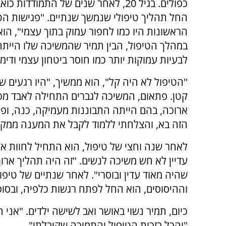
כפולים. בגיל 20, לאחר שנים של התמודדות כ
החל תהליך טיפולי שנמשך שנתיים. "פגישות הט
הראשונות היו כמו לחפור עמוק בתוך עצמי", הו
במהלך הטיפול, הבין תמיר שהמשיכה שלו היית
לבעיות עמוקות יותר כמו חוסר ביטחון עצמי ודימוי
"הטיפול לא היה קל", הוא ממשיך, "היו רגעים שח
קטן. פתאום, המשיכה לגברים התחילה לאבד מכו
ארוכה, בהם הייתה התבוננות מעמיקה, כנה, ופ
הזה בא, והצלחתי ללמוד לקבל את המענה ממקו
לאחר שנה וחצי של טיפול, הוא התחיל לחוות א
עדיין לא חש משיכה לנשים. "זה היה תהליך ארו
שהיה מאוד עדין ובוסרי". לאחר שנתיים של טיפ
וההיסוסים, הוא החל לפתח רגשות כלפיה, ובסו
כיום, תמיר נשוי באושר ואב לשישה ילדים. "אני 
"והכל בזכות הטיפול והתמיכה שקיבלתי".