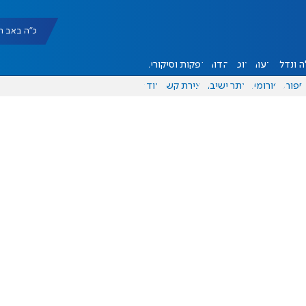
כ"ה באב תשפ"ו |
 ונדל"ן
דעות
אוכל
יהדות
הפקות וסיקורים
ספורט
פורומים
אתר ישיבה
יצירת קשר
עוד