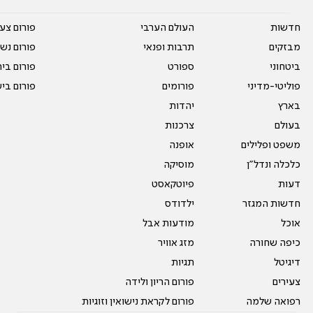
חדשות
העולם הערבי
פורום צע
מבזקים
תרבות ופנאי
פורום נשו
ביטחוני
ספורט
פורום בי
פוליטי-מדיני
פורומים
פורום בי
בארץ
יהדות
בעולם
צרכנות
משפט ופלילים
אופנה
כלכלה ונדל"ן
מוסיקה
דעות
פיוטקאסט
חדשות המגזר
ילדודס
אוכל
מודעות אבל
כיפה שחורה
מזג אוויר
דיגיטל
תגיות
צעירים
פורום הריון ולידה
רפואה שלמה
פורום לקראת נישואין וזוגיות