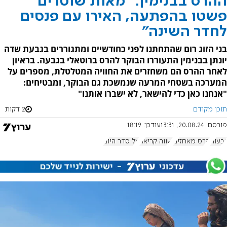
ההרס בבנימין: "מאות שוטרים
פשטו בהפתעה, האירו עם פנסים
לחדר השינה"
בני הזוג רום שהתחתנו לפני כחודשיים ומתגוררים בגבעת שדה
יונתן בבנימין התעוררו הבוקר להרס ברוטאלי בגבעה. בראיון
לאחר ההרס הם משחזרים את החוויה המטלטלת, מספרים על
המערכה בשטחי המרעה שנמשכת גם הבוקר, ומבטיחים:
"אנחנו כאן כדי להישאר, לא ישברו אותנו"
תוכן מקודם
2 דקות
פורסם:
20.08.24, 13:31
עודכן:
18:19
גבעות
הרס מאחזים
שווה קריאה
על סדר היום