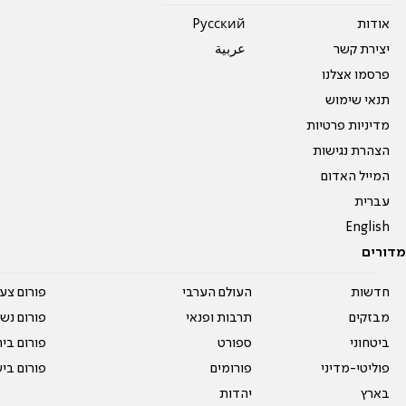
אודות
Pусский
יצירת קשר
عربية
פרסמו אצלנו
תנאי שימוש
מדיניות פרטיות
הצהרת נגישות
המייל האדום
עברית
English
מדורים
חדשות
העולם הערבי
פורום צע
מבזקים
תרבות ופנאי
פורום נשו
ביטחוני
ספורט
פורום בי
פוליטי-מדיני
פורומים
פורום בי
בארץ
יהדות