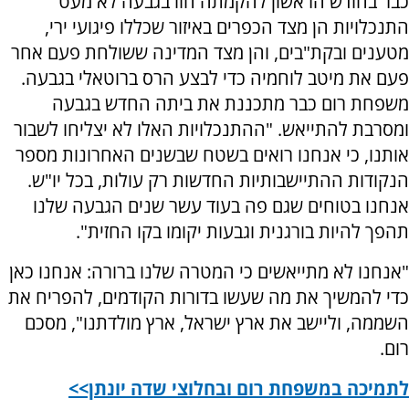
כבר בחודש הראשון להקמתה חוו בגבעה לא מעט
התנכלויות הן מצד הכפרים באיזור שכללו פיגועי ירי,
מטענים ובקת"בים, והן מצד המדינה ששולחת פעם אחר
פעם את מיטב לוחמיה כדי לבצע הרס ברוטאלי בגבעה.
משפחת רום כבר מתכננת את ביתה החדש בגבעה
ומסרבת להתייאש. "ההתנכלויות האלו לא יצליחו לשבור
אותנו, כי אנחנו רואים בשטח שבשנים האחרונות מספר
הנקודות ההתיישבותיות החדשות רק עולות, בכל יו"ש.
אנחנו בטוחים שגם פה בעוד עשר שנים הגבעה שלנו
תהפך להיות בורגנית וגבעות יקומו בקו החזית".
"אנחנו לא מתייאשים כי המטרה שלנו ברורה: אנחנו כאן
כדי להמשיך את מה שעשו בדורות הקודמים, להפריח את
השממה, וליישב את ארץ ישראל, ארץ מולדתנו", מסכם
רום.
לתמיכה במשפחת רום ובחלוצי שדה יונתן>>