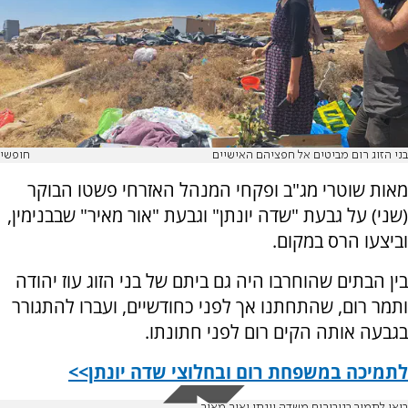
בני הזוג רום מביטים אל חפציהם האישיים
חופשי
מאות שוטרי מג"ב ופקחי המנהל האזרחי פשטו הבוקר
(שני) על גבעת "שדה יונתן" וגבעת "אור מאיר" שבבנימין,
וביצעו הרס במקום.
בין הבתים שהוחרבו היה גם ביתם של בני הזוג עוז יהודה
ותמר רום, שהתחתנו אך לפני כחודשיים, ועברו להתגורר
בגבעה אותה הקים רום לפני חתונתו.
לתמיכה במשפחת רום ובחלוצי שדה יונתן>>
בואו לתמוך בגיבורים משדה יונתן ואור מאיר