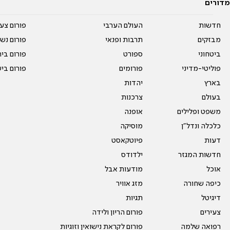
מדורים
חדשות
העולם הערבי
פורום צע
מבזקים
תרבות ופנאי
פורום נשו
ביטחוני
ספורט
פורום בי
פוליטי-מדיני
פורומים
פורום בי
בארץ
יהדות
בעולם
צרכנות
משפט ופלילים
אופנה
כלכלה ונדל"ן
מוסיקה
דעות
פיוטקאסט
חדשות המגזר
ילדודס
אוכל
מודעות אבל
כיפה שחורה
מזג אוויר
דיגיטל
תגיות
צעירים
פורום הריון ולידה
רפואה שלמה
פורום לקראת נישואין וזוגיות