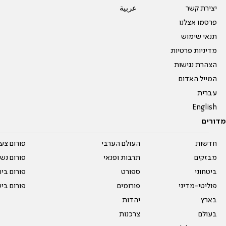
יצירת קשר
عربية
פרסמו אצלנו
תנאי שימוש
מדיניות פרטיות
הצהרת נגישות
המייל האדום
עברית
English
מדורים
חדשות
העולם הערבי
פורום צע
מבזקים
תרבות ופנאי
פורום נשו
ביטחוני
ספורט
פורום בי
פוליטי-מדיני
פורומים
פורום בי
בארץ
יהדות
בעולם
צרכנות