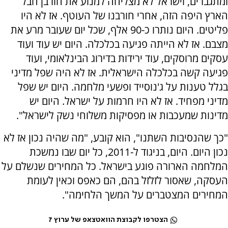
ומתגברים, וישראל לא מצליחה למנוע את חורבן חבל
הארץ היפה הזה, אחרי חורבנו של העוטף. אז לא היו
פליטים. היום נותרו כ-90 אלף, שכל יום שעובר מרע את
מצבם. אז לא הייתה פגיעה בכלכלה. היום יש עוד ועוד
עסקים מרוסקים, עוד ירידות בדירוג הבינלאומי, ועוד
פגיעה קשה בכלכלה הישראלית. אז לא היה שפל מדיני
בגלל טענות על ג'נוסייד ופשעי מלחמה. היום יש שפל
מדיני מפחיד. אז לא היו חרמות על ישראל. היום יש
מדינות שמעכבות או מפסיקות משלוחי נשק לישראל".
"כך שהנסיבות השתנו", הוא קובע, "מה שהיה נכון אז לא
נכון היום. היום, בניגוד ל-2011, כל יום שבו נמשכת
המלחמה הארורה פוגע בישראל. כל המחירים שנשלם על
העסקה, שאסור לזלזל בהם, הם כאפס וכאין לעומת
המחירים המצטברים על המשך הלחימה".
הצטרפו לקבוצת הוואטצאפ של ערוץ 7