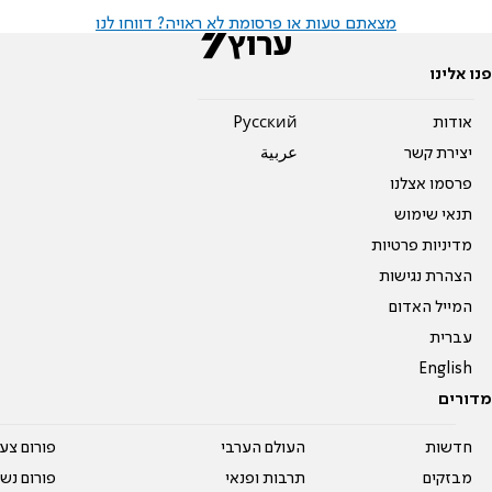
מצאתם טעות או פרסומת לא ראויה? דווחו לנו
פנו אלינו
אודות
Pусский
יצירת קשר
عربية
פרסמו אצלנו
תנאי שימוש
מדיניות פרטיות
הצהרת נגישות
המייל האדום
עברית
English
מדורים
חדשות
העולם הערבי
פורום צע
מבזקים
תרבות ופנאי
פורום נשו