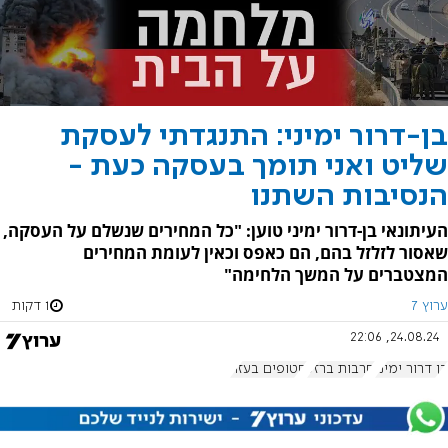
בן-דרור ימיני: התנגדתי לעסקת
שליט ואני תומך בעסקה כעת -
הנסיבות השתנו
העיתונאי בן-דרור ימיני טוען: "כל המחירים שנשלם על העסקה,
שאסור לזלזל בהם, הם כאפס וכאין לעומת המחירים
המצטברים על המשך הלחימה"
ערוץ 7
1 דקות
24.08.24, 22:06
בן דרור ימיני
חרבות ברזל
חטופים בעזה