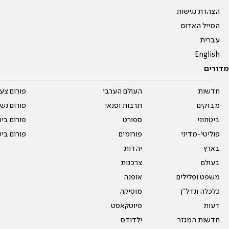
הצהרת נגישות
המייל האדום
עברית
English
מדורים
חדשות
העולם הערבי
פורום צע
מבזקים
תרבות ופנאי
פורום נשו
ביטחוני
ספורט
פורום בי
פוליטי-מדיני
פורומים
פורום בי
בארץ
יהדות
בעולם
צרכנות
משפט ופלילים
אופנה
כלכלה ונדל"ן
מוסיקה
דעות
פיוטקאסט
חדשות המגזר
ילדודס