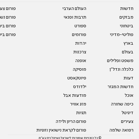
חדשות
העולם הערבי
פורום צע
מבזקים
תרבות ופנאי
פורום נשו
ביטחוני
ספורט
פורום בי
פוליטי-מדיני
פורומים
פורום בי
בארץ
יהדות
בעולם
צרכנות
משפט ופלילים
אופנה
כלכלה ונדל"ן
מוסיקה
דעות
פיוטקאסט
חדשות המגזר
ילדודס
אוכל
מודעות אבל
כיפה שחורה
מזג אוויר
דיגיטל
תגיות
צעירים
פורום הריון ולידה
רפואה שלמה
פורום לקראת נישואין וזוגיות
© כל הזכויות שמורות לישראל נשיונל ניוז בע"מ.