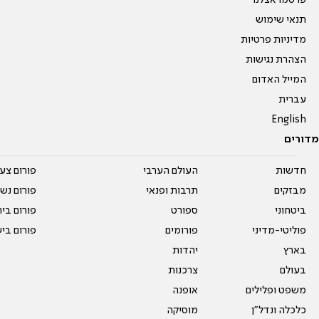
פרסמו אצלנו
תנאי שימוש
מדיניות פרטיות
הצהרת נגישות
המייל האדום
עברית
English
מדורים
חדשות
העולם הערבי
פורום צע
מבזקים
תרבות ופנאי
פורום נשו
ביטחוני
ספורט
פורום בי
פוליטי-מדיני
פורומים
פורום בי
בארץ
יהדות
בעולם
צרכנות
משפט ופלילים
אופנה
כלכלה ונדל"ן
מוסיקה