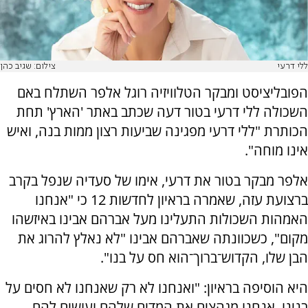
ללי דרעי
צילום: שגיב כהן
הפובליציסט ומבקר הטלוויזיה רוגל אלפר השתלח באם
השכולה ללי דרעי בטור דעה שכתב באתר 'הארץ' תחת
הכותרת "ללי דרעי מפגינה שביעות רצון ממות בנה, ואיש
אינו מוחה".
אלפר מבקר בטור את דרעי, אימו של סעדיה שנפל בקרב
ברצועת עזה, שאמרה בראיון לחדשות 12 כי "אנחנו
האמהות השכולות התעלינו מעל אברהם אבינו באיזשהו
מקום", כשכוונתה שאברהם אבינו "לא נאלץ להרוג את
הבן שלו, הקדוש־ברוך־הוא חס על בנו".
היא הוסיפה בראיון: "ואנחנו לא רק שאנחנו לא חסים על
בנינו, אנחנו מגהצים את המדים שלהם ועושים להם