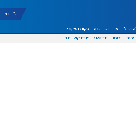
כ"ד באב תשפ"ו |
 ונדל"ן
דעות
אוכל
יהדות
הפקות וסיקורים
ספורט
פורומים
אתר ישיבה
יצירת קשר
עוד