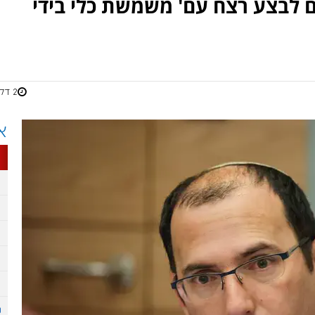
 לבצע רצח עם' משמשת כלי בידי
2 דקות
א