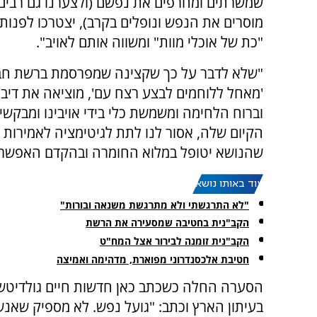
שמשרתים ומחרפים את נפשם (ולצערנו גם רבים
מוסרים את הנפש ונופלים בקרב), יצטרכו לפנות
"כת של אוכלי מוות" ומשווה אותם לאויב".
"שלא לדבר על כך שקצינה שמפרסמת ברשת חבר
'מאחל ללוחמים לבצע רצח עם', מוציאה את דיב
וברוח הלחימה ומשמשת כלי בידי אויבינו ומבקש
הקיום שלה, אסור לנו לתת לגיטימציה לאמירות מ
שהנושא יטופל במלוא החומרה ובהקדם האפשרי"
עוד באותו נושא:
"לא התרגשתי ולא מתרגשת משנאה ובורות"
הקב"נית בחטיבה שמסעירה את הרשת
הקב"נית זומנה לבירור אצל המח"ט
חטיבת אלכסנדרוני מפוארת, מדהימה ואמיצה
הסערה החלה כשכתב כאן חדשות חיים גולדיטש 
בעיתון הארץ וכתב: "גועל נפש. לא מספיק שאנש