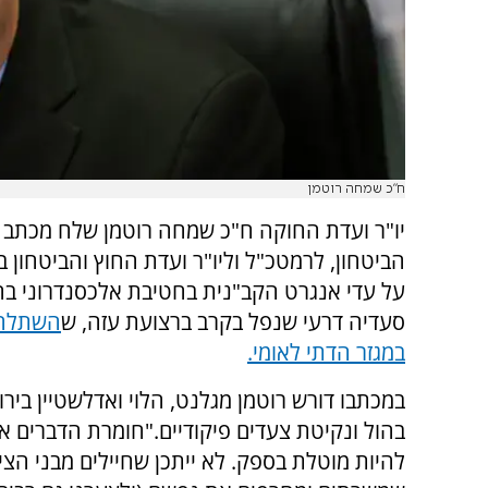
ח"כ שמחה רוטמן
יו"ר ועדת החוקה ח"כ שמחה רוטמן שלח מכתב 
הביטחון, לרמטכ"ל וליו"ר ועדת החוץ והביטחון ב
על עדי אנגרט הקב"נית בחטיבת אלכסנדרוני בה
סעדיה דרעי שנפל בקרב ברצועת עזה, ש
השתלח
במגזר הדתי לאומי.
במכתבו דורש רוטמן מגלנט, הלוי ואדלשטיין ביר
בהול ונקיטת צעדים פיקודיים."חומרת הדברים אי
להיות מוטלת בספק. לא ייתכן שחיילים מבני הצי