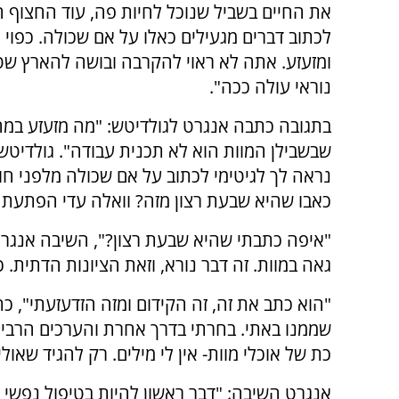
את החיים בשביל שנוכל לחיות פה, עוד החצוף ה
לכתוב דברים מגעילים כאלו על אם שכולה. כפוי 
ומזעזע. אתה לא ראוי להקרבה ובושה להארץ ש
נוראי עולה ככה".
בתגובה כתבה אנגרט לגולדיטש: "מה מזעזע במה 
שבשבילן המוות הוא לא תכנית עבודה". גולדיטש
נראה לך לגיטימי לכתוב על אם שכולה מלפני ח
כאבו שהיא שבעת רצון מזה? וואלה עדי הפתעת או
"איפה כתבתי שהיא שבעת רצון?", השיבה אנגרט
גאה במוות. זה דבר נורא, וזאת הציונות הדתית. כ
"הוא כתב את זה, זה הקידום ומזה הזדעזעתי", כת
שממנו באתי. בחרתי בדרך אחרת והערכים הרבים 
כת של אוכלי מוות- אין לי מילים. רק להגיד שאו
אנגרט השיבה: "דבר ראשון להיות בטיפול נפשי ז