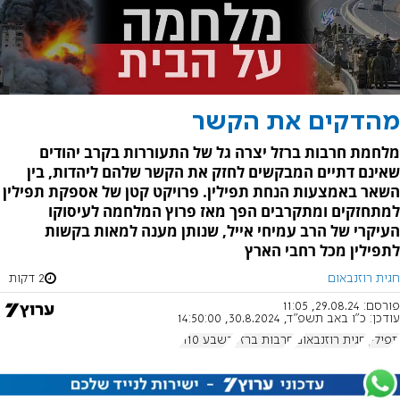
מהדקים את הקשר
מלחמת חרבות ברזל יצרה גל של התעוררות בקרב יהודים
שאינם דתיים המבקשים לחזק את הקשר שלהם ליהדות, בין
השאר באמצעות הנחת תפילין. פרויקט קטן של אספקת תפילין
למתחזקים ומתקרבים הפך מאז פרוץ המלחמה לעיסוקו
העיקרי של הרב עמיחי אייל, שנותן מענה למאות בקשות
לתפילין מכל רחבי הארץ
חגית רוזנבאום
2 דקות
פורסם:
29.08.24, 11:05
עודכן:
כ"ו באב תשפ"ד, 30.8.2024, 14:50:00
תפילין
חגית רוזנבאום
חרבות ברזל
בשבע 1110