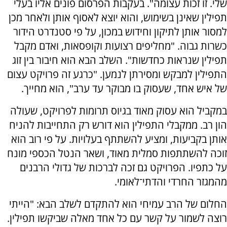
שלי. זו זכות עצומה". בעקבות הפרסום פונים אליו בעלי
תפילין שאינן בשימוש, והוא יוצא לאסוף אותן ולאחר מכן
למסור אותן לתיקון וחידוש במכון, על פי סטנדרט הידור
כשרות גבוה. "מחליפים רצועות וקופסאות, ואדם מקבל
תפילין שנראות כחדשות". השלב הבא הוא חיבור בין זוג
התפילין למבקש ומסירתן לנמען. "כרגע זה פרויקט עצום
של איש אחד, שעסוק בו מבוקר עד ערב", הוא מחייך.
במקביל הוא עסוק מאוד בגיוס תרומות לפרויקט, שעולה
הון רב. ממקבלי התפילין הוא דורש רק התחייבות להניח
אותן בקביעות, ומציע להשתתף בעלויות. על פי רוב הוא
זוכה להשתתפות סמלית מאוד, ושאר הנטל הכספי מונח
על כתפיו. הפרויקט גם זכה לברכות של גדולי הרבנים
מהמגזר החרדי והדתי־לאומי.
החלום של הרב עמיחי הוא להתקדם לשלב הבא: "הייתי
רוצה לשמור על קשר עם כל אחד מאלה שביקשו תפילין.