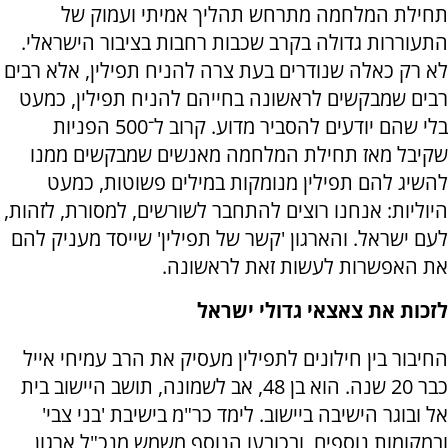
תחילת המלחמה מתרחש תהליך אמיתי ועמוק של
התעוררות גדולה בקרב שכבות רחבות בציבור הישראלי.
לא רק כאלה שנודרים בעת צרה להניח תפילין, אלא רבים
רבים שמבקשים לראשונה בחייהם להניח תפילין, כמעט
בלי שהם יודעים להסביר מדוע. קרוב ל־500 הפניות
שקיבל מאז תחילת המלחמה מאנשים שמבקשים ממנו
להשיג להם תפילין מנומקות במילים פשוטות, כמעט
היוליות: אנחנו רוצים להתחבר לשורשים, למסורת, לזהות,
לעם ישראל. והארגון 'קשר של תפילין' שייסד מעניק להם
את האפשרות לעשות זאת לראשונה.
לזכות את צאצאי גדולי ישראל
החיבור בין חילונים לתפילין מעסיק את הרב עמיחי אייל
כבר 20 שנה. הוא בן 48, אב לשמונה, תושב היישוב בית
אל ובוגר הישיבה ביישוב. לימד כר"מ בישיבת 'בני צבי'
ובמקומות נוספים, ובכובעו הנוסף משמש מנכ"ל ארגון