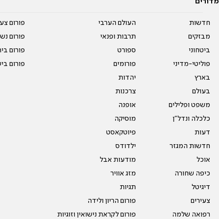
מדורים
חדשות
העולם הערבי
פורום צע
מבזקים
תרבות ופנאי
פורום נשו
ביטחוני
ספורט
פורום בי
פוליטי-מדיני
פורומים
פורום בי
בארץ
יהדות
בעולם
צרכנות
משפט ופלילים
אופנה
כלכלה ונדל"ן
מוסיקה
דעות
פיוטקאסט
חדשות המגזר
ילדודס
אוכל
מודעות אבל
כיפה שחורה
מזג אוויר
דיגיטל
תגיות
צעירים
פורום הריון ולידה
רפואה שלמה
פורום לקראת נישואין וזוגיות