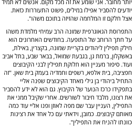
יותר מחובר. אני שומע את זה מכל מקום. אנשים לא תמיד
יודעים להסביר אפילו במילים, פשוט התעוררות כזאת.
אצל חלקם זו המלחמה שהזיזה בתוכם משהו".
התפרוסת הגאוגרפית שמונה הרב עמיחי מלמדת משהו
על חתך הרוחב של התופעה. בחודשים האחרונים הוא
חילק תפילין ליהודים בקריית שמונה, בקצרין, באילת,
באשקלון, ברמת גן, בגבעת שמואל, בבאר שבע, בתל אביב
ועוד. סיפור מעניין הוא חלוקת תפילין לבני הקיבוצים
חפציבה, בית אלפא, רשפים וחמדיה בעמק בית שאן. "זה
התחיל ביהודי בן גילי מאחד הקיבוצים שפנה אליי
בתפקידו כרכז הנוער של הקיבוץ. גם הוא לא ידע להסביר
את רצונו, מלבד חיבור לשורשים. אחרי שקיבל ממני את
התפילין, העניין עבר שם מפה לאוזן ופנו אליי עוד כמה
מאותם קיבוצים. כמובן, וידאתי עם כל אחד את רצינות
כוונתו להניח את התפילין".