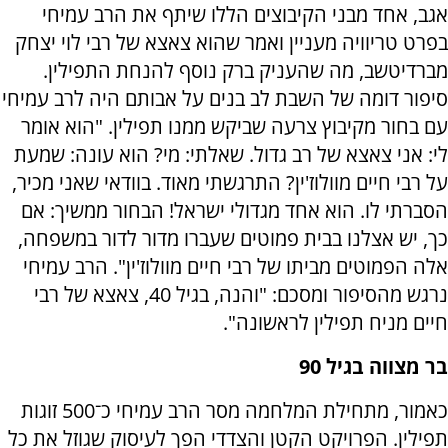
אגב, אחד מבני הקיבוצים הללו שיתף את הרב עמיחי
בפרט טריוויה מעניין ואמר שהוא צאצא של רבי לוי יצחק
מברדיטשב, מה שהעניק ברק נוסף להנחת התפילין.
סיפור דומה של השבת לב בנים על אבותם היה לרב עמיחי
עם בחור מקיבוץ צרעה שביקש ממנו תפילין. "הוא אומר
לי: אני צאצא של רב גדול. שאלתי: מי? הוא עונה: שמעת
על רבי חיים מוולוז'ין? התרגשתי מאוד. בוודאי שאני מכיר,
הסברתי לו. הוא אחד מגדולי ישראל! הבחור ממשיך: אם
כך, יש אצלנו בבית פמוטים שעברו מדור לדור במשפחה,
אלה הפמוטים מביתו של רבי חיים מוולוז'ין". הרב עמיחי
נרגש מהסיפור ומסכם: "והנה, בגיל 40, צאצא של רבי
חיים מניח תפילין לראשונה".
בר מצווה בגיל 90
כאמור, מתחילת המלחמה מסר הרב עמיחי כ־500 זוגות
תפילין. הפרויקט הקטן והצדדי הפך לעיסוק שגוזל את כל