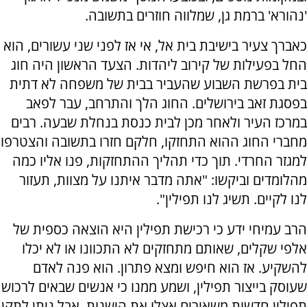
'נהורא' ברמת גן, שמלווה חוזרים בתשובה.
כאברך צעיר בישיבת בית אל, אי אז לפני שני עשורים, הוא
החל בפעילות של קירוב ליהדות. הצעד הראשון היה חוג
בית בפרשת השבוע שהעביר בבית של משפחה לא דתית
בפסגת זאב בירושלים. החוג הלך והתרחב, עבר לפאב
במרכז העיר ולאחר מכן לבית כנסת בנחלת שבעה. רבים
מחברי החוג ההוא התחזקו, חלקם חזרו בתשובה והצטרפו
למגזר החרדי. תוך כדי תהליך ההתחזקות, פנו אליו כמה
מהלומדים וביקשו: "אתה מדבר איתנו על מצוות, תעזור
לנו לקיים. תשיג לנו תפילין".
הרב עמיחי ידע כי רכישת תפילין היא הוצאה כספית של
אלפי שקלים, שאותם מתחזקים לא התכוונו או לא יכלו
להשקיע. אז הוא חיפש ומצא פתרון. הוא פנה לאדם
שעוסק בייצור תפילין, ושמע ממנו כי אנשים שבאים לרכוש
תפילין חדשות משאירים אצלו את הישנות, אבל ניתן לתקן