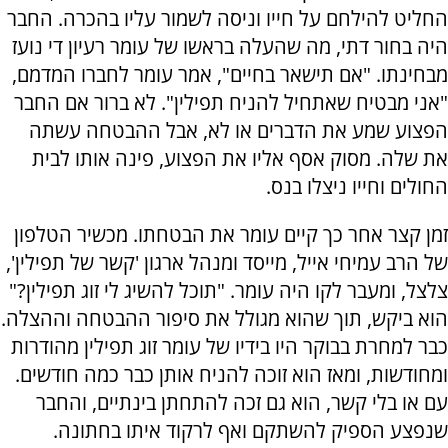
החליט להילחם על חייו וניסה לשמור עליו בהכרה. החבר
היה בחור דתי, מה שהעלה בראשו של עומר רעיון די נועז
מבחינתו. "אם תישאר בחיים", אמר עומר לחברו המדמם,
"אני מבטיח שאתחיל להניח תפילין". לא ברור אם החבר
הפצוע שמע את הדברים או לא, אבל ההבטחה עשתה
את שלה. מסוק אסף אליו את הפצוע, פינה אותו לבית
החולים וחייו ניצלו בנס.
זמן קצר אחר כך קיים עומר את הבטחתו. מכשיר הטלפון
של הרב עמיחי אייל, מייסד ומנהל ארגון 'קשר של תפילין',
צלצל, ומעבר לקו היה עומר. "תוכל להשיג לי זוג תפילין?"
הוא ביקש, תוך שהוא מגולל את סיפור ההבטחה וההצלה.
כבר למחרת בבוקר היו בידיו של עומר זוג תפילין מהודרות
ומחודשות, ומאז הוא זוכה להניח אותן כבר כמה חודשים.
עם או בלי קשר, הוא גם זכה להתחתן בינתיים, והחבר
שנפצע הספיק להשתקם ואף לרקוד איתו בחתונה.