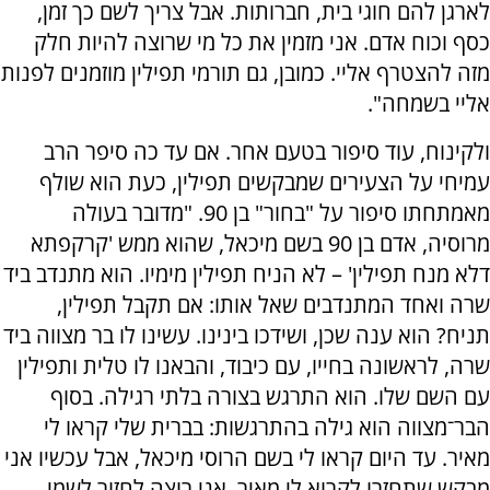
לארגן להם חוגי בית, חברותות. אבל צריך לשם כך זמן,
כסף וכוח אדם. אני מזמין את כל מי שרוצה להיות חלק
מזה להצטרף אליי. כמובן, גם תורמי תפילין מוזמנים לפנות
אליי בשמחה".
ולקינוח, עוד סיפור בטעם אחר. אם עד כה סיפר הרב
עמיחי על הצעירים שמבקשים תפילין, כעת הוא שולף
מאמתחתו סיפור על "בחור" בן 90. "מדובר בעולה
מרוסיה, אדם בן 90 בשם מיכאל, שהוא ממש 'קרקפתא
דלא מנח תפילין' – לא הניח תפילין מימיו. הוא מתנדב ביד
שרה ואחד המתנדבים שאל אותו: אם תקבל תפילין,
תניח? הוא ענה שכן, ושידכו בינינו. עשינו לו בר מצווה ביד
שרה, לראשונה בחייו, עם כיבוד, והבאנו לו טלית ותפילין
עם השם שלו. הוא התרגש בצורה בלתי רגילה. בסוף
הבר־מצווה הוא גילה בהתרגשות: בברית שלי קראו לי
מאיר. עד היום קראו לי בשם הרוסי מיכאל, אבל עכשיו אני
מבקש שתחזרו לקרוא לי מאיר, אני רוצה לחזור לשמי