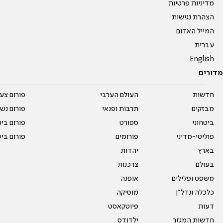
מדיניות פרטיות
הצהרת נגישות
המייל האדום
עברית
English
מדורים
חדשות
העולם הערבי
פורום צע
מבזקים
תרבות ופנאי
פורום נשו
ביטחוני
ספורט
פורום בי
פוליטי-מדיני
פורומים
פורום בי
בארץ
יהדות
בעולם
צרכנות
משפט ופלילים
אופנה
כלכלה ונדל"ן
מוסיקה
דעות
פיוטקאסט
חדשות המגזר
ילדודס