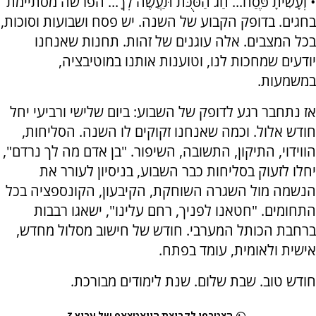
• וְעָשִׂיתָ פֶּסַח... חַג הַסֻּכֹּת תַּעֲשֶׂה לְךָ... הפרשה מסתיימת
בחגים. בדופק הקבוע של השנה. יש פסח ושבועות וסוכות,
בכל המצבים. אלה עוגנים של זהות. תחנות שאנחנו
יודעים שמחכות לנו, וטוענות אותנו במוטיבציה,
במשמעות.
אז נתחבר רגע לדופק של השבוע: ביום שלישי ורביעי יחל
חודש אלול. וכמה שאנחנו זקוקים לו השנה. הסליחות,
הווידוי, התיקון, התשובה, השיפור. "בן אדם מה לך נרדם",
יחלו לזעוק בסליחות כבר השבוע, בניסיון לעורר את
הנשמה מול השגרה השוחקת, הקיבעון, הקונספציה בכל
התחומים. "חטאנו לפניך, רחם עלינו", ישאגו רבבות
ברחבת הכותל המערבי. חודש של חישוב מסלול מחדש,
אישית ולאומית, עומד בפתח.
חודש טוב. שבת שלום. שנת לימודים מבורכת.
הצטרפו לקבוצת הוואטצאפ של ערוץ 7