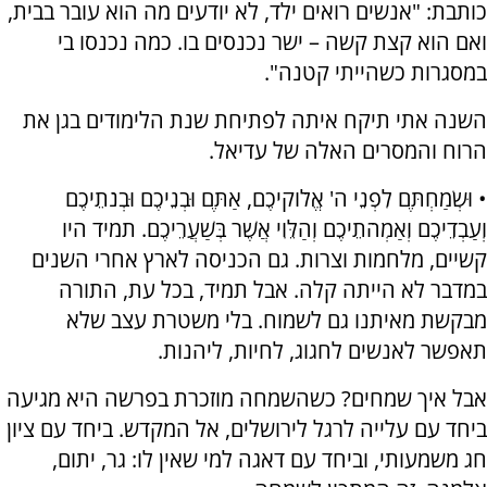
כותבת: "אנשים רואים ילד, לא יודעים מה הוא עובר בבית,
ואם הוא קצת קשה – ישר נכנסים בו. כמה נכנסו בי
במסגרות כשהייתי קטנה".
השנה אתי תיקח איתה לפתיחת שנת הלימודים בגן את
הרוח והמסרים האלה של עדיאל.
• וּשְׂמַחְתֶּם לִפְנֵי ה' אֱלֹוקיכֶם, אַתֶּם וּבְנֵיכֶם וּבְנֹתֵיכֶם
וְעַבְדֵיכֶם וְאַמְהֹתֵיכֶם וְהַלֵּוִי אֲשֶׁר בְּשַׁעֲרֵיכֶם. תמיד היו
קשיים, מלחמות וצרות. גם הכניסה לארץ אחרי השנים
במדבר לא הייתה קלה. אבל תמיד, בכל עת, התורה
מבקשת מאיתנו גם לשמוח. בלי משטרת עצב שלא
תאפשר לאנשים לחגוג, לחיות, ליהנות.
אבל איך שמחים? כשהשמחה מוזכרת בפרשה היא מגיעה
ביחד עם עלייה לרגל לירושלים, אל המקדש. ביחד עם ציון
חג משמעותי, וביחד עם דאגה למי שאין לו: גר, יתום,