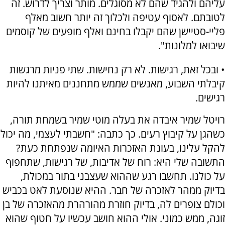
עליהם ולהגיד שהם לא מסוגלים. מותר וצריך לדרוש. זה
לטובתם. לאסוף עטיפה ולכלוך זה יותר חשוב מאלף
פליי-סטיישן שהם יקבלו בחינם ואלף מופעים של קוסמים
שיבואו למלונות".
• ובכל זאת, רגישות. לא רק נחישות. שתי פניות מרגשות
קיבלתי השבוע, מאנשים שממש מתחננים מאיתנו להיות
רגישים.
רויטל שמיר איבדה את בעלה מוטי שמיר בשמחת תורה,
כשהגן על קיבוץ רעים. כך כתבה: "חשבתי לעצמי, מה יכול
להקל עלינו, בעונת האזכרות האיומה שנפתחת כעת?
התשובה שלי היא: רוח של אדיבות, של רגישות, שתחפוף
על כולנו. תחשבו רגע שההוא שעצבני בתור במכולת,
בדיוק ממהר לאזכרה של חבר. ההיא שנוסעת לאט בכביש
וכולם צופרים לה, בדיוק חוזרת מהורהרת מהאזכרה של בן
זוגה, ממש כמוני. אולי ההוא חושב עכשיו על חטוף שהוא