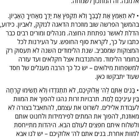
אלמנה. זה המתכון לשמחה.
• לֹא תְאַמֵּץ אֶת לְבָבְךָ וְלֹא תִקְפֹּץ אֶת יָדְךָ מֵאָחִיךָ הָאֶבְיוֹן.
בהמשך הפרשה שוב מוזכרת הדאגה לנזקק, לאביון. כידוע,
הדלת לאושר נפתחת החוצה. מנהלים ומורים רבים כבר
כתבו על כך, לקראת סוף החופש. על העירנות לכל
המצוקות שמסביב. שנת הלימודים השנה לא תעסוק רק
בחומר הלימוד. מהתנדבות אצל חקלאים ועד עזרה
למשפחות מילואים – יש כל כך הרבה מעגלים של חסד
שעוד יתבקשו כאן.
• בָּנִים אַתֶּם לַה' אֱלֹוקיכֶם, לֹא תִתְגֹּדְדוּ וְלֹא תָשִׂימוּ קָרְחָה
בֵּין עֵינֵיכֶם לָמֵת. תרבויות זרות נהגו להפוך את המוות
לעבודת אלילים. לשרוט את עצמם, להתאבל בצורה לא
מאוזנת, להפוך את המתים לפירמידות ולחנוט אותם
ולשלוח איתם חפצים לעולם הבא. היהדות מתייחסת
למוות אחרת. בנים אתם לה' אלוקיכם – יש לנו אבא