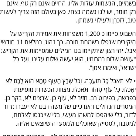
בשמיים, הנשמות עולות אליו. החיים אינם רק גוף, אינם
רק חומר, יש לנו נשמה נצחי. כאן בעולם הזה צריך לעשות
טוב, לזכרן ולעילוי נשמתן.
השבוע סיימו כ-1,200 משפחות את אמירת הקדיש על
היקירים שנפלו בשמחת תורה. כך נהוג, במלאת 11 חודשי
אבל. יהי רצון שיתקיימו בנו המילים שמסיימות את הקדיש:
"עושה שלום במרומיו, הוא יעשה שלום עלינו, ועל כל
ישראל, ואימרו אמן".
• לֹא תֹאכַל כָּל תּוֹעֵבָה. וְכֹל שֶׁרֶץ הָעוֹף טָמֵא הוּא לָכֶם לֹא
יֵאָכֵלוּ. כָּל עוֹף טָהוֹר תֹּאכֵלוּ. מצוות הכשרות מופיעות
בפרשה, בפירוט רב. חזיר לא, עוף כן. שרצים לא, בקר כן.
המסרים הגדולים והערכיים של משה רבנו לא יעברו מדור
לדור, בלי שיהפכו למשהו מעשי, בלי שייכנסו לצלחת,
למטבח, לסטייק שאוכלים ולמסעדה שיוצאים אליה.