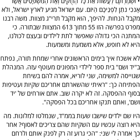
• וּשְׁמַרְתֶּם לַעֲשׂוֹת אֵת כָּל הַחֻקִּים וְאֶת הַמִּשְׁפָּטִים אֲשֶׁר
אָנֹכִי נֹתֵן לִפְנֵיכֶם הַיּוֹם. עם ישראל מגיע לארץ ישראל, ולא
מקבל הנחות. להיפך, הוא מקבל תרי"ג מצוות. משה רבנו
מפרט בפרשה הזו 55 מתוך 613 המצוות שבתורה. כי
המתנה הכי גדולה שאפשר לתת לילדים ובעצם לכולנו,
היא לא חופש, אלא משמעת ומשמעות.
לא אשכח איך בימים הראשונים אחרי שמחת תורה, נפתח
ב"יד ושם" בית ספר לילדי המפונים מעוטף עזה. המנהלת
שגוייסה למשימה, שני לוריא, אמרה להם בשיחת
הפתיחה כך: "ראיתי שהשארתם אחריכם שקיות ועטיפות
בסוף ההפסקה. זה לא יקרה שוב. אתם אורחים של 'יד
ושם', ואתם תנקו אחריכם בכל הפסקה".
היו שם ילדים שישבו שעות בממ"ד, שנמלטו למלונות. מה
היא רוצה עכשיו עם השקיות שהם צריכים לאסוף? אחר
כך אמרה לי שני: "הכי גרוע זה רק לפנק אותם ולרחם