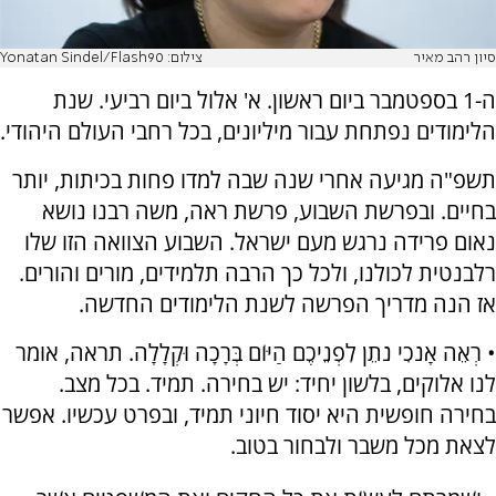
סיון רהב מאיר
צילום: Yonatan Sindel/Flash90
ה-1 בספטמבר ביום ראשון. א' אלול ביום רביעי. שנת
הלימודים נפתחת עבור מיליונים, בכל רחבי העולם היהודי.
תשפ"ה מגיעה אחרי שנה שבה למדו פחות בכיתות, יותר
בחיים. ובפרשת השבוע, פרשת ראה, משה רבנו נושא
נאום פרידה נרגש מעם ישראל. השבוע הצוואה הזו שלו
רלבנטית לכולנו, ולכל כך הרבה תלמידים, מורים והורים.
אז הנה מדריך הפרשה לשנת הלימודים החדשה.
• רְאֵה אָנֹכִי נֹתֵן לִפְנֵיכֶם הַיּוֹם בְּרָכָה וּקְלָלָה. תראה, אומר
לנו אלוקים, בלשון יחיד: יש בחירה. תמיד. בכל מצב.
בחירה חופשית היא יסוד חיוני תמיד, ובפרט עכשיו. אפשר
לצאת מכל משבר ולבחור בטוב.