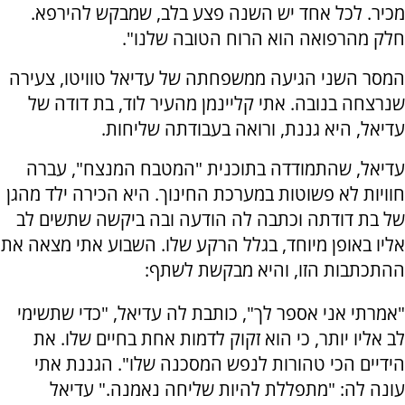
מכיר. לכל אחד יש השנה פצע בלב, שמבקש להירפא.
חלק מהרפואה הוא הרוח הטובה שלנו".
המסר השני הגיעה ממשפחתה של עדיאל טוויטו, צעירה
שנרצחה בנובה. אתי קליינמן מהעיר לוד, בת דודה של
עדיאל, היא גננת, ורואה בעבודתה שליחות.
עדיאל, שהתמודדה בתוכנית "המטבח המנצח", עברה
חוויות לא פשוטות במערכת החינוך. היא הכירה ילד מהגן
של בת דודתה וכתבה לה הודעה ובה ביקשה שתשים לב
אליו באופן מיוחד, בגלל הרקע שלו. השבוע אתי מצאה את
ההתכתבות הזו, והיא מבקשת לשתף:
"אמרתי אני אספר לך", כותבת לה עדיאל, "כדי שתשימי
לב אליו יותר, כי הוא זקוק לדמות אחת בחיים שלו. את
הידיים הכי טהורות לנפש המסכנה שלו". הגננת אתי
עונה לה: "מתפללת להיות שליחה נאמנה." עדיאל