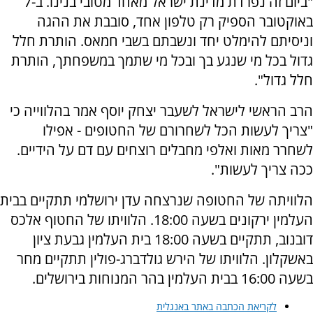
"ביום זה נפרדת מדינת ישראל מאחד מטובי בנינו. ב-7
באוקטובר הספיק רק טלפון אחד, סובבת את ההגה
וניסיתם להימלט יחד ונשבתם בשבי חמאס. הותרת חלל
גדול בכל מי שנגע בך ובכל מי שתמך במשפחתך, הותרת
חלל גדול".
הרב הראשי לישראל לשעבר יצחק יוסף אמר בהלווייה כי
"צריך לעשות הכל לשחרורם של החטופים - אפילו
לשחרר מאות ואלפי מחבלים רוצחים עם דם על הידיים.
ככה צריך לעשות".
הלוויתה של החטופה שנרצחה עדן ירושלמי תתקיים בבית
העלמין ירקונים בשעה 18:00. הלוויתו של החטוף אלכס
דובנוב, תתקיים בשעה 18:00 בית העלמין גבעת ציון
באשקלון. הלוויתו של הירש גולדברג-פולין תתקיים מחר
בשעה 16:00 בבית העלמין בהר המנוחות בירושלים.
לקריאת הכתבה באתר באנגלית