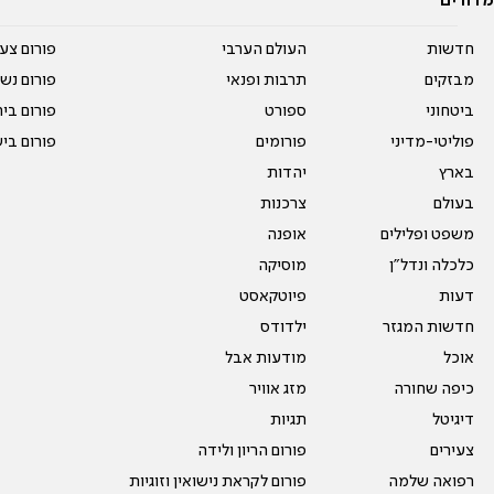
מדורים
חדשות
העולם הערבי
פורום צע
מבזקים
תרבות ופנאי
פורום נשו
ביטחוני
ספורט
פורום בי
פוליטי-מדיני
פורומים
פורום בי
בארץ
יהדות
בעולם
צרכנות
משפט ופלילים
אופנה
כלכלה ונדל"ן
מוסיקה
דעות
פיוטקאסט
חדשות המגזר
ילדודס
אוכל
מודעות אבל
כיפה שחורה
מזג אוויר
דיגיטל
תגיות
צעירים
פורום הריון ולידה
רפואה שלמה
פורום לקראת נישואין וזוגיות