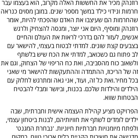
רוזנהק מכיר את החששות האלה מקרוב, הוא בעצמו עבר
חרמות ונידוי כילד במשך מספר שנים. במובן מסוים כנראה
שהחרמות הם שעיצבו את האדם שהפכתי להיות, אומר
רוזנהק ומוסיף, היום אני יוצר, ומנסה להצחיק ולרגש
אנשים, לעזור להם בדרכי לראות את העולם והחיים
בצבעים קצת שונים. למדתי לבטוח בעצמי, להישאר עם
לב פתוח גם כשכואב, למדתי את הכח שיש בלשתף
ולשאוב כוח מהסביבה, ואת כח הריפוי של הצחוק, וגם את
זה של הריכוז, ההתמדה וההתעקשות להישאר מי שאני
בכל מחיר.ואת כל זה, ועוד, אני גאה ומתרגש לחלוק עם
הילדים והילדות שלכם. בכנות, וביושר ומבלי להבטיח
הבטחות שווא.
הפרויקט מציע קהילת העצמה אישית וחברתית, שבה
ילדים לומדים לשתף את חוויותיהם, לבנות ביטחון עצמי,
ולפתח מיומנויות חברתיות חיוניות. 'נבחרת המגנט'
מדגישה את חשיבות הקניית כלים ארוכי טווח, במקום