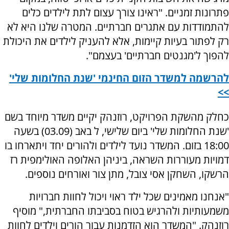
פתרונות זמניים. "ראינו צורך עצום לתת לילדים כלים
להתמודדות עם אתגרים חברתיים. המטרה שלנו היא לא
רק לפתור בעיות קיימות, אלא להעניק לילדים את היכולת
להפוך ל'מגנטים חברתיים' בעצמם".
להרשמה למשדר הזום החינמי 'שנת החלומות שלי'
>>
כחלק מהשקת הפרויקט, רוזנהק יקיים משדר מיוחד בשם
'שנת החלומות שלי' ביום שלישי, ל באב (03.09) בשעה
18:00 בזום. המשדר נועד לילדים ולהורים יחד ויתארחו בו
דמויות מעוררות השראה, ביניהן האלופה האולימפית רז
הרשקו, השחקן אסי צובל, מתן צור ואורחים נוספים.
"אנחנו מאמינים שכל ילד ראוי ויכול לחוות חברויות
משמעותיות ולהרגיש בטוח בסביבתו החברתית," מוסיף
רוזנהק. "המשדר הוא הזדמנות עבור הורים וילדים לחוות