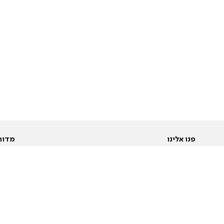
פנו אלינו
מדור
אודות
Pусский
חד
יצירת קשר
عربية
מב
פרסמו אצלנו
בי
תנאי שימוש
פו
מדיניות פרטיות
בא