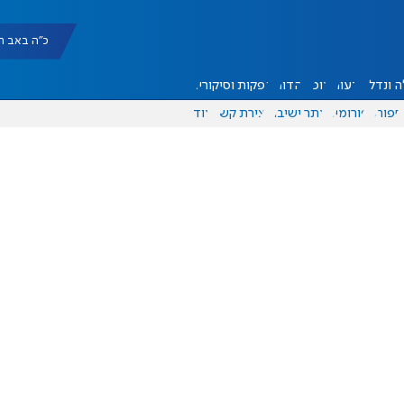
כ"ה באב תשפ"ו |
 ונדל"ן
דעות
אוכל
יהדות
הפקות וסיקורים
ספורט
פורומים
אתר ישיבה
יצירת קשר
עוד