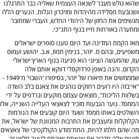
שהוא גולש מעבר לשנאה העצמית שאליה כבר התרגלנו
ושנובעת מסלידה מהיהדות ומזיכרון הגלות. הנערים הללו
מגשימים את החזון של היהודי החדש, העברי שמחובר
ומתערה באורחות חייו בנוף התנ"כי.
מאז הקמת המדינה ועד היום טענו סופרים ישראלים
משפיעים, ובהם ס. יזהר, בנימין תמוז, א.ב. יהושע ועמוס
עוז, שהמעשה הציוני הוא פגיעה בנוף הארץ־ישראלי
הקדום. והנה באופן פרדוקסלי דווקא אותם אלה
שמממשים את תיאורו של יזהר, בסיפורו 'השבוי' מ־1949 -
"אי־בזה היו רועים רחוקים נוהגים את צאנם בלב השדה
בשלוות הליכות", מוצאים עצמם מוקעים ונרדפים על ידי
הממסד. נוער הגבעות מזכיר לצאצאי העלייה השנייה, אלו
השולטים באותו ממסד ושעד היום קובעים את הנורמות
הקלוקלות ומעצבים את התרבות המנוונת של ישראל, את
מה שהם חלמו להיות. התת־מודע הקולקטיבי של צאצאים
תועים אלה מדריך את שנאתם ואיבתם לנוער חלוצי זה,