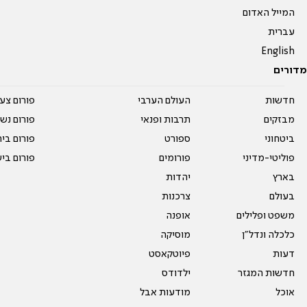
המייל האדום
עברית
English
מדורים
חדשות
העולם הערבי
פורום צע
מבזקים
תרבות ופנאי
פורום נשו
ביטחוני
ספורט
פורום בי
פוליטי-מדיני
פורומים
פורום בי
בארץ
יהדות
בעולם
צרכנות
משפט ופלילים
אופנה
כלכלה ונדל"ן
מוסיקה
דעות
פיוטקאסט
חדשות המגזר
ילדודס
אוכל
מודעות אבל