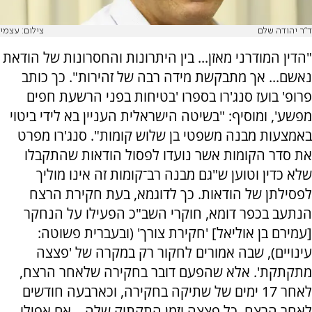
ד"ר יהודה שלם
צילום: עצמי
"הדין המודרני מאזן... בין היתרונות והחסרונות של הודאת
נאשם... אך מתבקשת מידה רבה של זהירות". כך כותב
פרופ' בועז סנג'רו בספרו 'בטיחות בפני הרשעת חפים
מפשע', ומוסיף: "בשיטה הישראלית העניין בא לידי ביטוי
באמצעות מבנה משפטי בן שלוש קומות". סנג'רו מפרט
את סדר הקומות אשר נועדו לפסול הודאות שהתקבלו
שלא כדין וטוען ש"גם מבנה רב־קומות זה אינו מוליך
לפסילתן של הודאות. כך לדוגמא, בעת חקירת הרצח
הנתעב בכפר דומא, חוקרי השב"כ הפעילו על הנחקר
[עמירם בן אוליאל] 'חקירת צורך' (ובעברית פשוטה:
עינויים), שבה אמורים לחקור רק במקרה של 'פצצה
מתקתקת'. אלא שהפעם דובר בחקירה שלאחר הרצח,
לאחר 17 ימים של שתיקה בחקירה, וכארבעה חודשים
לאחר הרצח. כל פצצה וזמן התקתוק שלה... אם אפילו