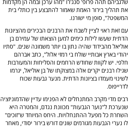
שלגביהם תהה פרופ' סנג'רו "מהו ערכן ובמה הן מקדמות
את תהליך בירור האמת שאמור להתבצע בין כותלי בית
המשפט?", סופן מי ישורנו.
עם זאת ראוי לציין לשבח את הרבנים הבכירים מהציונות
הדתית שעשו לילות כימים למען הוצאתו של עמירם בן
אוליאל מהבידוד שהיה נתון בו יותר משמונה שנים. "סתיו
יהודי בארץ אבותיי שולח בי רמזי אלול", כתב אברהם
חלפי. יש לקוות שחודש הרחמים והסליחות והמעורבות
שגילו רבנים יקרים אלה במצוקתו של בן אוליאל, יגרמו
לשינוי מעמדו בציונות הדתית. מנער גבעות שכוח
לדרייפוס.
רבים מדי מקרב המתנחלים לא הפנימו עדיין שהדמוניזציה
שנערכת ל"נוער הגבעות" מכוונת נגדם, והמטרה היא
השחרת כל מפעל ההתנחלויות. היחס המיוחד ש"זוכים"
לו נערי הגבעות מגורמים שונים דורש בירור יסודי, מאחר