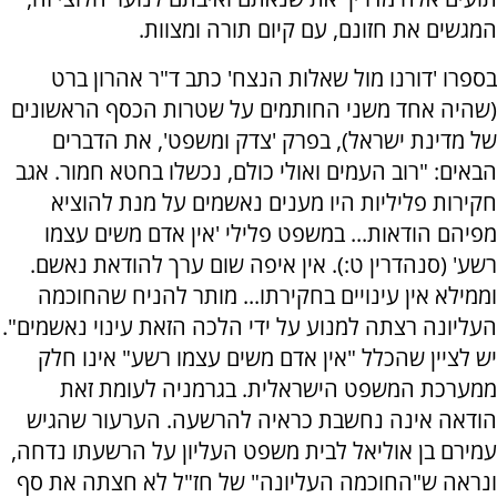
המגשים את חזונם, עם קיום תורה ומצוות.
בספרו 'דורנו מול שאלות הנצח' כתב ד"ר אהרון ברט
(שהיה אחד משני החותמים על שטרות הכסף הראשונים
של מדינת ישראל), בפרק 'צדק ומשפט', את הדברים
הבאים: "רוב העמים ואולי כולם, נכשלו בחטא חמור. אגב
חקירות פליליות היו מענים נאשמים על מנת להוציא
מפיהם הודאות... במשפט פלילי 'אין אדם משים עצמו
רשע' (סנהדרין ט:). אין איפה שום ערך להודאת נאשם.
וממילא אין עינויים בחקירתו... מותר להניח שהחוכמה
העליונה רצתה למנוע על ידי הלכה הזאת עינוי נאשמים".
יש לציין שהכלל "אין אדם משים עצמו רשע" אינו חלק
ממערכת המשפט הישראלית. בגרמניה לעומת זאת
הודאה אינה נחשבת כראיה להרשעה. הערעור שהגיש
עמירם בן אוליאל לבית משפט העליון על הרשעתו נדחה,
ונראה ש"החוכמה העליונה" של חז"ל לא חצתה את סף