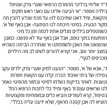
ד"ר אליחי ברלינר מהמרכז הרפואי שערי צדק שטיפל
בילדה מספר: "א' הגיעה אלינו עם כאבי ראש חזקים
והקאות, ומיד דאגו שתיכנס לct על מנת שנדע להבין מה
מקור הבעיה. בסיטי חיכתה לנו הפתעה- אבן באף של א'.
כשמטפלים בילדים מגלים אחת לכמה זמן כל מיני
הפתעות בתוך גופם, אבל אבן באף עוד לא פגשנו. כמובן
שהוצאנו את האבן ולשמחתנו א' שוחררה הביתה כשהיא
במצב יותר טוב. אני קורא להורים לשים לב מה הילדים
מכניסים לגוף".
ד', אבא של א', מספר: "הגענו למיון שערי צדק ילדים עקב
נפילה של ביתי ואיבוד הכרה קלה עם הקאות חוזרות
ונשנות. לאחר בדיקות נשלחו לסיטי ובחזור מהסיטי נאמר
לנו שרואים עצם זר באף ומייד בלי לחכות הרופא החל
בטיפול, קרא לעוזרים והביא כלים ובמומחיות ומקצועיות
הוציא לה אבן קטנה מהאף, שלא ידענו עליה בכלל".