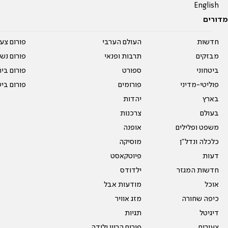
English
מדורים
חדשות
העולם הערבי
פורום צע
מבזקים
תרבות ופנאי
פורום נשו
ביטחוני
ספורט
פורום בי
פוליטי-מדיני
פורומים
פורום בי
בארץ
יהדות
בעולם
צרכנות
משפט ופלילים
אופנה
כלכלה ונדל"ן
מוסיקה
דעות
פיוטקאסט
חדשות המגזר
ילדודס
אוכל
מודעות אבל
כיפה שחורה
מזג אוויר
דיגיטל
תגיות
צעירים
פורום הריון ולידה