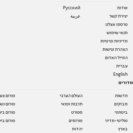
אודות
Pусский
יצירת קשר
عربية
פרסמו אצלנו
תנאי שימוש
מדיניות פרטיות
הצהרת נגישות
המייל האדום
עברית
English
מדורים
חדשות
העולם הערבי
פורום צע
מבזקים
תרבות ופנאי
פורום נשו
ביטחוני
ספורט
פורום בי
פוליטי-מדיני
פורומים
פורום בי
בארץ
יהדות