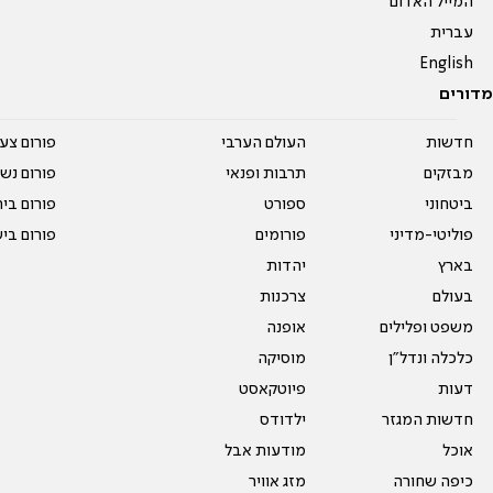
המייל האדום
עברית
English
מדורים
חדשות
העולם הערבי
פורום צע
מבזקים
תרבות ופנאי
פורום נשו
ביטחוני
ספורט
פורום בי
פוליטי-מדיני
פורומים
פורום בי
בארץ
יהדות
בעולם
צרכנות
משפט ופלילים
אופנה
כלכלה ונדל"ן
מוסיקה
דעות
פיוטקאסט
חדשות המגזר
ילדודס
אוכל
מודעות אבל
כיפה שחורה
מזג אוויר