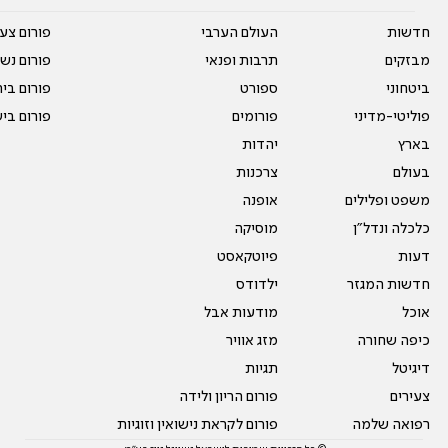
חדשות
העולם הערבי
פורום צע
מבזקים
תרבות ופנאי
פורום נשו
ביטחוני
ספורט
פורום בי
פוליטי-מדיני
פורומים
פורום בי
בארץ
יהדות
בעולם
צרכנות
משפט ופלילים
אופנה
כלכלה ונדל"ן
מוסיקה
דעות
פיוטקאסט
חדשות המגזר
ילדודס
אוכל
מודעות אבל
כיפה שחורה
מזג אוויר
דיגיטל
תגיות
צעירים
פורום הריון ולידה
רפואה שלמה
פורום לקראת נישואין וזוגיות