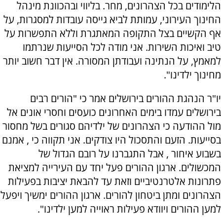
הלימודים בכל הצהרונים, מחר. בליווי ובהכוונת מינהל
החינוך העירוני, עמותת לביא גייסה עובדות למסגרות, על
אף הקשיים בצל התקופה המאתגרת וללא התפשרות על
טיב ואיכות השירות. אני מודה לכל הסייעות שנרתמו
למאמץ, על הנתינה ועבודתן המסורה. אין דבר חשוב יותר
מחינוך ילדינו".
יו"ר הנהגת ההורים בירושלים אמר כי "הורים רבים
בירושלים עמדו בימים האחרונים כועסים וחסרי אונים אל
מול ההודעה כי הצהרונים של ילדיהם סגורים בשל מחסור
בסייעות. הזעם והתסכול היו צודקים. אני תקווה כי , אמנם
בשבוע איחור , אבל התגברנו על רובם הגדול של
המכשולים. ארגון ההורים פעל יחד עם העירייה למציאת
פתרונות אלטרנטיביים וזאת עד להבאת יציבות בפעילות
הצהרונים ומתן ביטחון להורים. ארגון ההורים ימשיך ויפעל
למען ההורים ויוודא פעילות ראוייה למען ילדינו".