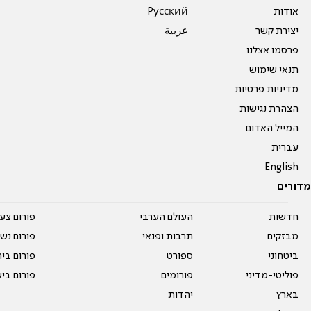
אודות
Pусский
יצירת קשר
عربية
פרסמו אצלנו
תנאי שימוש
מדיניות פרטיות
הצהרת נגישות
המייל האדום
עברית
English
מדורים
חדשות
העולם הערבי
פורום צע
מבזקים
תרבות ופנאי
פורום נשו
ביטחוני
ספורט
פורום בי
פוליטי-מדיני
פורומים
פורום בי
בארץ
יהדות