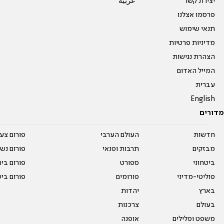
יצירת קשר
عربية
פרסמו אצלנו
תנאי שימוש
מדיניות פרטיות
הצהרת נגישות
המייל האדום
עברית
English
מדורים
חדשות
העולם הערבי
פורום צע
מבזקים
תרבות ופנאי
פורום נשו
ביטחוני
ספורט
פורום בי
פוליטי-מדיני
פורומים
פורום בי
בארץ
יהדות
בעולם
צרכנות
משפט ופלילים
אופנה