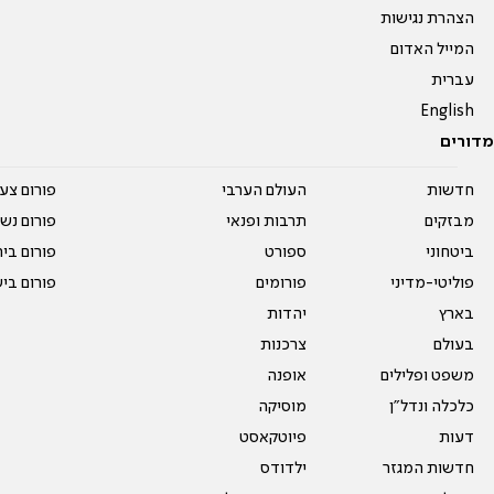
הצהרת נגישות
המייל האדום
עברית
English
מדורים
חדשות
העולם הערבי
פורום צע
מבזקים
תרבות ופנאי
פורום נשו
ביטחוני
ספורט
פורום בי
פוליטי-מדיני
פורומים
פורום בי
בארץ
יהדות
בעולם
צרכנות
משפט ופלילים
אופנה
כלכלה ונדל"ן
מוסיקה
דעות
פיוטקאסט
חדשות המגזר
ילדודס