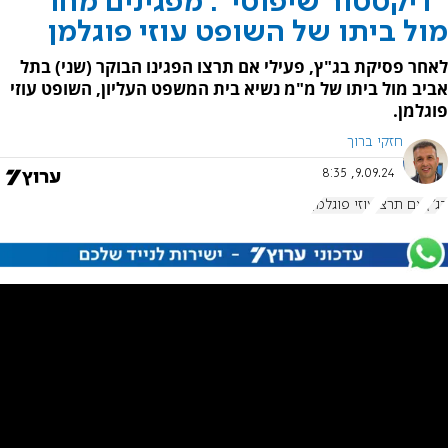
"דיקטטור שיפוטי": מפגינים מחו
מול ביתו של השופט עוזי פוגלמן
לאחר פסיקת בג"ץ, פעילי אם תרצו הפגינו הבוקר (שני) בתל
אביב מול ביתו של מ"מ נשיא בית המשפט העליון, השופט עוזי
פוגלמן.
חזקי ברוך
9.09.24, 8:35
בג"ץ
אם תרצו
עוזי פוגלמן