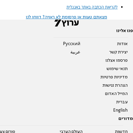
לקריאת הכתבה באתר באנגלית
מצאתם טעות או פרסומת לא ראויה? דווחו לנו
פנו אלינו
אודות
Pусский
יצירת קשר
عربية
פרסמו אצלנו
תנאי שימוש
מדיניות פרטיות
הצהרת נגישות
המייל האדום
עברית
English
מדורים
חדשות
העולם הערבי
פורום צע