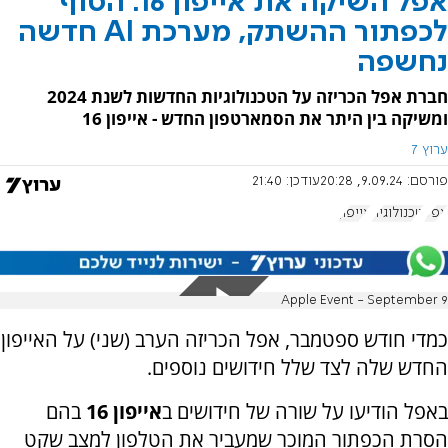
אפל השיקה את אייפון 16: הסוף
לכפתור ההשתק, מערכת AI חדשה
נחשפה
חברת אפל הכריזה על הטכנולוגיות החדשות לשנת 2024
ומשיקה בין היתר את הסמארטפון החדש - אייפון 16
ערוץ 7
פורסם:
9.09.24, 20:28
עודכן:
21:40
אפל
טכנולוגיה
אייפון
Apple Event - September 9
כמדי חודש ספטמבר, אפל הכריזה הערב (שני) על האייפון
החדש שלה לצד שלל חידושים נוספים.
באפל הודיעו על שורה של חידושים ב
אייפון 16
בהם
הסרת הכפתור המוכר שמעביר את הטלפון למצב שקט