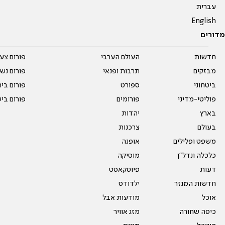
עברית
English
מדורים
חדשות
העולם הערבי
פורום צע
מבזקים
תרבות ופנאי
פורום נשו
ביטחוני
ספורט
פורום בי
פוליטי-מדיני
פורומים
פורום בי
בארץ
יהדות
בעולם
צרכנות
משפט ופלילים
אופנה
כלכלה ונדל"ן
מוסיקה
דעות
פיוטקאסט
חדשות המגזר
ילדודס
אוכל
מודעות אבל
כיפה שחורה
מזג אוויר