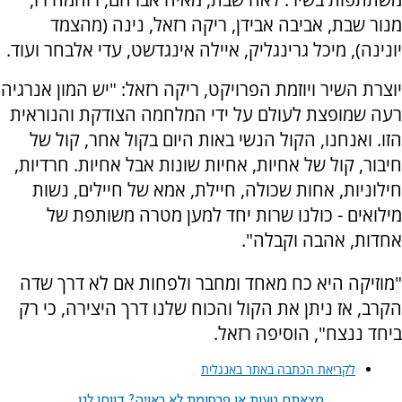
מנור שבת, אביבה אבידן, ריקה רזאל, נינה (מהצמד
יונינה), מיכל גרינגליק, איילה אינגדשט, עדי אלבחר ועוד.
יוצרת השיר ויוזמת הפרויקט, ריקה רזאל: "יש המון אנרגיה
רעה שמופצת לעולם על ידי המלחמה הצודקת והנוראית
הזו. ואנחנו, הקול הנשי באות היום בקול אחר, קול של
חיבור, קול של אחיות, אחיות שונות אבל אחיות. חרדיות,
חילוניות, אחות שכולה, חיילת, אמא של חיילים, נשות
מילואים - כולנו שרות יחד למען מטרה משותפת של
אחדות, אהבה וקבלה".
"מוזיקה היא כח מאחד ומחבר ולפחות אם לא דרך שדה
הקרב, אז ניתן את הקול והכוח שלנו דרך היצירה, כי רק
ביחד ננצח", הוסיפה רזאל.
לקריאת הכתבה באתר באנגלית
מצאתם טעות או פרסומת לא ראויה? דווחו לנו