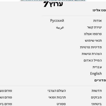
פנו אלינו
אודות
Pусский
יצירת קשר
عربية
פרסמו אצלנו
תנאי שימוש
מדיניות פרטיות
הצהרת נגישות
המייל האדום
עברית
English
מדורים
חדשות
העולם הערבי
פורום צע
מבזקים
תרבות ופנאי
פורום נשו
ביטחוני
ספורט
פורום בי